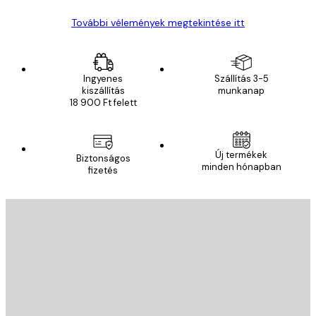
További vélemények megtekintése itt
Ingyenes
Szállítás 3-5
kiszállítás
munkanap
18 900 Ft felett
Új termékek
Biztonságos
minden hónapban
fizetés
E-mail
KÜLDÉS