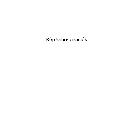
-40%*
űs Várakozás Poszter
2819,40 Ft-tól
4699 Ft
Kép fal inspirációk