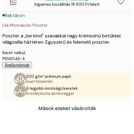
Ingyenes kiszállítás 18 900 Ft felett
Raktáron
Lila Motivációs Poszter
Poszter a „be kind" szavakkal nagy krémszínű betűkkel
világoslila háttéren. Egyszerű és felemelő poszter.
Keret nélkül.
PS56045-4
Árelőzmények
200 g/m² prémium papír
matt felülettel.
A legjobb minőségű keretek
kristálytiszta akrilüveggel
Mások ezeket vásárolták