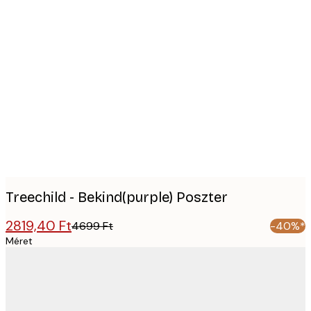
Product
images
Treechild - Bekind(purple) Poszter
2819,40 Ft
4699 Ft
-40%*
Méret