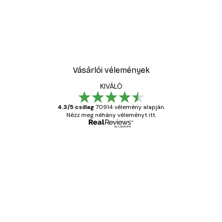
Vásárlói vélemények
KIVÁLÓ
4.3/5 csillag
70914 vélemény alapján.
Nézz meg néhány véleményt itt.
Ellenőrzött vásárló
Vásárlói
vélemények
Everything was OK!
13 máj.
Gábor P