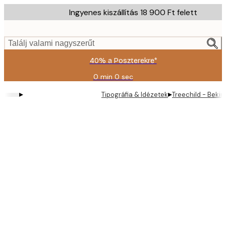
Skip
Ingyenes kiszállítás 18 900 Ft felett
to
main
content.
Találj valami nagyszerűt
40% a Poszterekre*
0 min
0 sec
Érvényes:
2026-
▸
▸
Tipográfia & Idézetek
Treechild - Bekin
08-
09