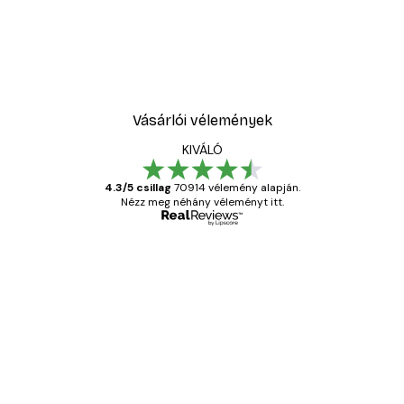
Vásárlói vélemények
KIVÁLÓ
4.3/5 csillag
70914 vélemény alapján.
Nézz meg néhány véleményt itt.
Ellenőrzött vásárló
Vásárlói
vélemények
Everything was OK!
13 máj.
Gábor P