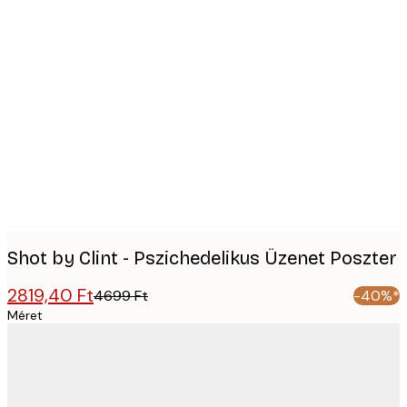
Product
images
Shot by Clint - Pszichedelikus Üzenet Poszter
2819,40 Ft
4699 Ft
-40%*
Méret