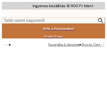
Skip
Ingyenes kiszállítás 18 900 Ft felett
to
main
content.
Találj valami nagyszerűt
40% a Poszterekre*
0 min
0 sec
Érvényes:
2026-
▸
▸
Tipográfia & Idézetek
Shot by Clint - P
08-
09