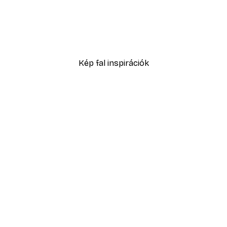
-40%*
n poszter
Ginkgo Textúra Poszter
4185 Ft-tól
6975 Ft
Kép fal inspirációk