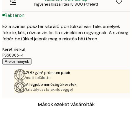
Ingyenes kiszállítás 18 900 Ft felett
Raktáron
Ez a színes poszter vibráló pontokkal van tele, amelyek
fekete, kék, rózsaszín és lila színekben ragyognak. A szöveg
fehér betűkkel jelenik meg a mintás háttéren.
Keret nélkül.
PS58985-4
Árelőzmények
200 g/m² prémium papír
matt felülettel.
A legjobb minőségű keretek
kristálytiszta akrilüveggel
Mások ezeket vásárolták