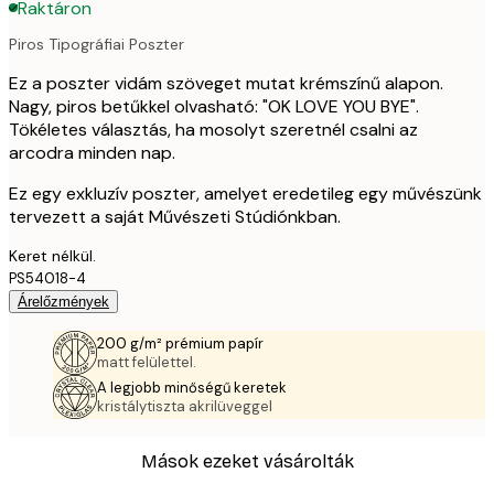
Raktáron
Piros Tipográfiai Poszter
Ez a poszter vidám szöveget mutat krémszínű alapon.
Nagy, piros betűkkel olvasható: "OK LOVE YOU BYE".
Tökéletes választás, ha mosolyt szeretnél csalni az
arcodra minden nap.
Ez egy exkluzív poszter, amelyet eredetileg egy művészünk
tervezett a saját Művészeti Stúdiónkban.
Keret nélkül.
PS54018-4
Árelőzmények
200 g/m² prémium papír
matt felülettel.
A legjobb minőségű keretek
kristálytiszta akrilüveggel
Mások ezeket vásárolták