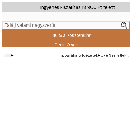
Skip
Ingyenes kiszállítás 18 900 Ft felett
to
main
content.
Találj valami nagyszerűt
40% a Poszterekre*
0 min
0 sec
Érvényes:
2026-
▸
▸
Tipográfia & Idézetek
Oké Szeretlek Sz
08-
09