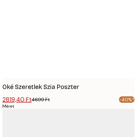
Product
images
Oké Szeretlek Szia Poszter
2819,40 Ft
4699 Ft
-40%*
Méret