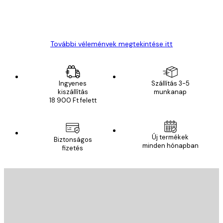
13 máj.
Gábor P
További vélemények megtekintése itt
Ingyenes
Szállítás 3-5
kiszállítás
munkanap
18 900 Ft felett
Új termékek
Biztonságos
minden hónapban
fizetés