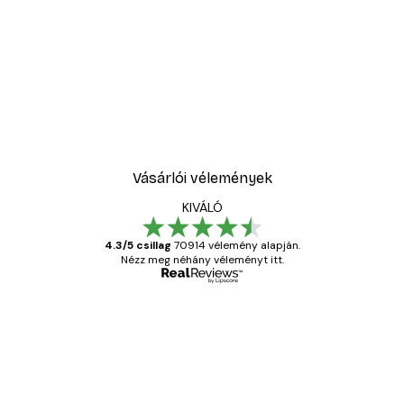
Vásárlói vélemények
KIVÁLÓ
4.3/5 csillag
70914 vélemény alapján.
Nézz meg néhány véleményt itt.
Ellenőrzött vásárló
Vásárlói
vélemények
Everything was OK!