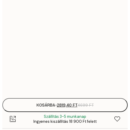
2819,
21x30 cm
4
41
30x40 cm
6
5558,
40x50 cm
9
70
50x70 cm
11 
10 7
70x100 cm
17 
Frame
options
KOSÁRBA
-
2819,40 FT
4699 FT
Szállítás 3-5 munkanap
Ingyenes kiszállítás 18 900 Ft felett