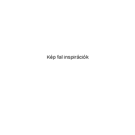
-40%*
s Poster
Sunlit Country Path Post
2819,40 Ft-tól
4699 Ft
Kép fal inspirációk