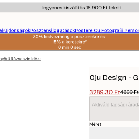
Ingyenes kiszállítás 18 900 Ft felett
ek
Újdonságok
Poszterválogatások
Postere Cu Fotografii Perso
30% kedvezmény a poszterekre és
15% a keretekre*
0 min
0 sec
Érvényes:
2026-
nyörű Rózsaszín Idézetes Poszter
08-
06
Oju Design - 
3289,30 Ft
4699 Ft
Aktiváld tagsági árad
Méret