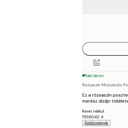
Frame
21x30 cm
options
30x40 cm
40x50 cm
50x70 cm
Raktáron
70x100 cm
Rózsaszín Motivációs Po
Ez a rózsaszín poszter
merész dizájn tökélet
Keret nélkül.
PS59042-4
Árelőzmények