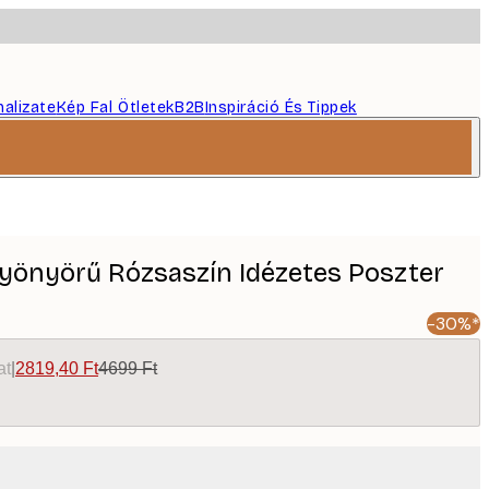
nalizate
Kép Fal Ötletek
B2B
Inspiráció És Tippek
Gyönyörű Rózsaszín Idézetes Poszter
-30%*
at
|
2819,40 Ft
4699 Ft