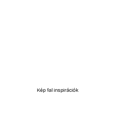
-30%*
Sex and the City™ - Cosmopol
5416,60 Ft-tól
7738 Ft
Kép fal inspirációk