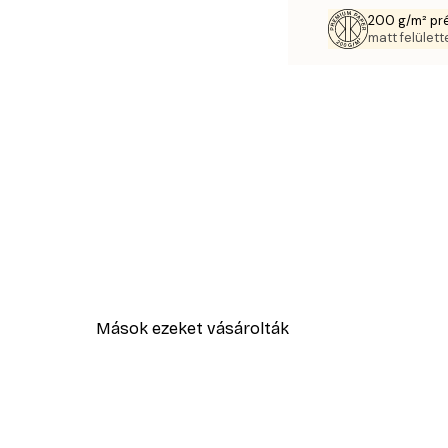
200 g/m² pr
matt felülette
Mások ezeket vásárolták