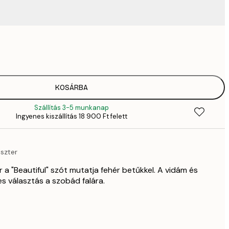
3289,
4
4882,
6
6484,
KOSÁRBA
9
Szállítás 3-5 munkanap
82
Ingyenes kiszállítás 18 900 Ft felett
11 
12 512,
17 
szter
 a "Beautiful" szót mutatja fehér betűkkel. A vidám és
es választás a szobád falára.