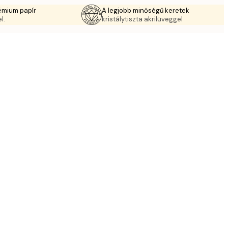
émium papír
A legjobb minőségű keretek
l.
kristálytiszta akrilüveggel