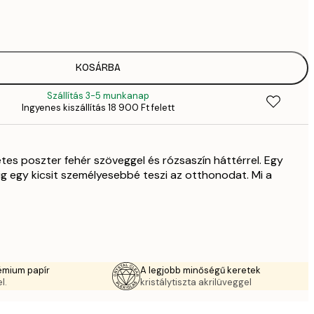
2819,
4
41
6
70
KOSÁRBA
11 
Szállítás 3-5 munkanap
Ingyenes kiszállítás 18 900 Ft felett
zetes poszter fehér szöveggel és rózsaszín háttérrel. Egy
ig egy kicsit személyesebbé teszi az otthonodat. Mi a
émium papír
A legjobb minőségű keretek
l.
kristálytiszta akrilüveggel