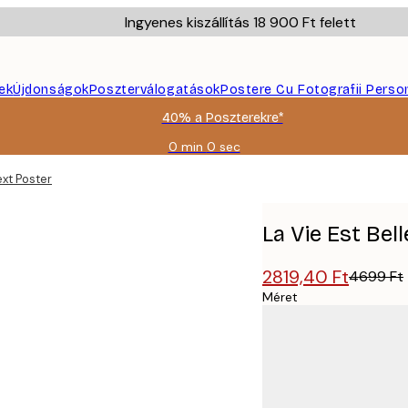
Ingyenes kiszállítás 18 900 Ft felett
ek
Újdonságok
Poszterválogatások
Postere Cu Fotografii Perso
40% a Poszterekre*
0 min
0 sec
Érvényes:
2026-
ext Poster
08-
09
La Vie Est Bel
2819,40 Ft
4699 Ft
Méret