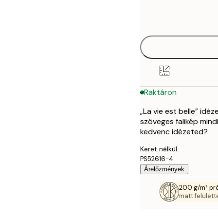
Frame
21x30 cm
options
30x40 cm
50x70 cm
Raktáron
„La vie est belle” idé
szöveges falikép mind
kedvenc idézeted?
Keret nélkül.
PS52616-4
Árelőzmények
200 g/m² pr
matt felülette