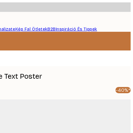
nalizate
Kép Fal Ötletek
B2B
Inspiráció És Tippek
le Text Poster
-40%*