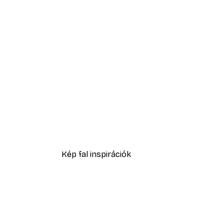
-40%*
Pink Scent Poster
2819,40 Ft-tól
4699 Ft
Kép fal inspirációk