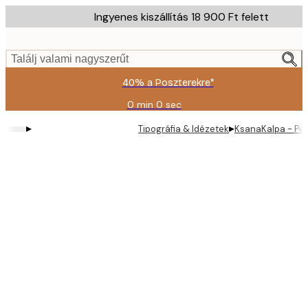
Skip
Ingyenes kiszállítás 18 900 Ft felett
to
main
content.
Találj valami nagyszerűt
40% a Poszterekre*
0 min
0 sec
Érvényes:
2026-
▸
▸
Tipográfia & Idézetek
KsanaKalpa - Pos
08-
09