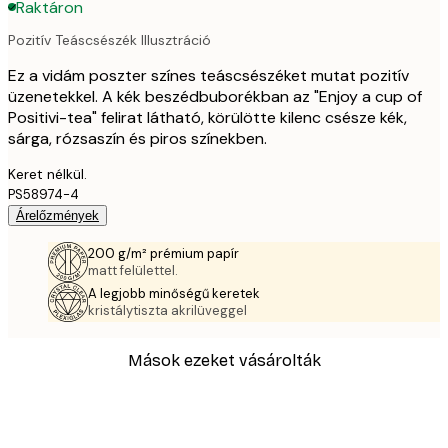
Raktáron
Pozitív Teáscsészék Illusztráció
Ez a vidám poszter színes teáscsészéket mutat pozitív
üzenetekkel. A kék beszédbuborékban az "Enjoy a cup of
Positivi-tea" felirat látható, körülötte kilenc csésze kék,
sárga, rózsaszín és piros színekben.
Keret nélkül.
PS58974-4
Árelőzmények
200 g/m² prémium papír
matt felülettel.
A legjobb minőségű keretek
kristálytiszta akrilüveggel
Mások ezeket vásárolták