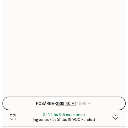
2819,
21x30 cm
4
41
30x40 cm
6
5558,
40x50 cm
9
70
50x70 cm
11 
10 7
70x100 cm
17 
Frame
options
KOSÁRBA
-
2819,40 FT
4699 FT
Szállítás 3-5 munkanap
Ingyenes kiszállítás 18 900 Ft felett