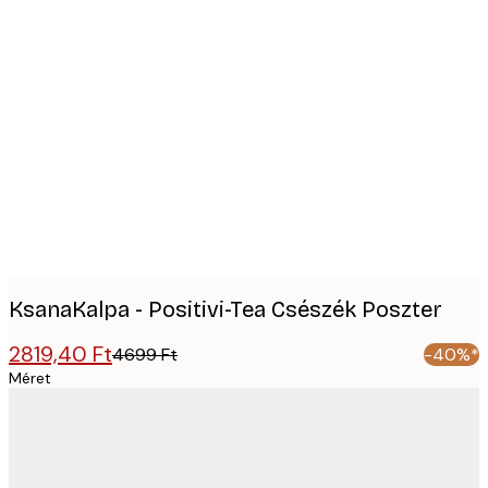
Product
images
KsanaKalpa - Positivi-Tea Csészék Poszter
2819,40 Ft
4699 Ft
-40%*
Méret