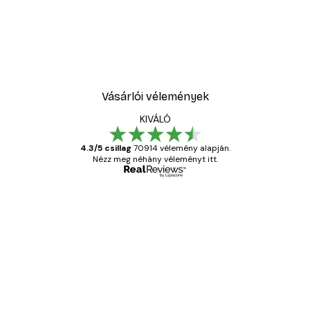
Vásárlói vélemények
KIVÁLÓ
4.3/5 csillag
70914 vélemény alapján.
Nézz meg néhány véleményt itt.
Ellenőrzött vásárló
Vásárlói
vélemények
Everything was OK!
13 máj.
Gábor P