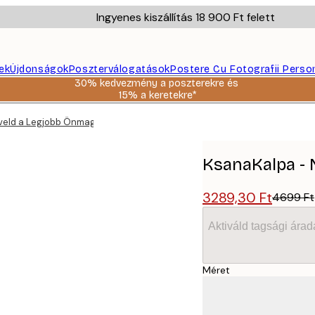
Ingyenes kiszállítás 18 900 Ft felett
ek
Újdonságok
Poszterválogatások
Postere Cu Fotografii Perso
30% kedvezmény a poszterekre és
15% a keretekre*
veld a Legjobb Önmagad Poszter
KsanaKalpa - 
3289,30 Ft
4699 Ft
Aktiváld tagsági árad
Méret