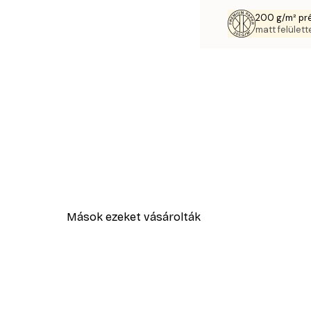
200 g/m² pr
matt felülette
Mások ezeket vásárolták