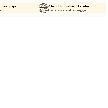
émium papír
A legjobb minőségű keretek
l.
kristálytiszta akrilüveggel