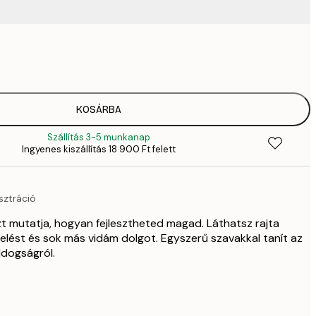
3289,
4
4882,
6
6484,
KOSÁRBA
9
Szállítás 3-5 munkanap
82
Ingyenes kiszállítás 18 900 Ft felett
11 
12 512,
17 
sztráció
zt mutatja, hogyan fejlesztheted magad. Láthatsz rajta
lelést és sok más vidám dolgot. Egyszerű szavakkal tanít az
ldogságról.