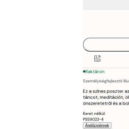
Frame
21x30 cm
options
30x40 cm
40x50 cm
50x70 cm
Raktáron
70x100 cm
Személyiségfejlesztő Illu
Ez a színes poszter a
táncot, meditációt, ö
önszeretetről és a bo
Keret nélkül.
PS59023-4
Árelőzmények