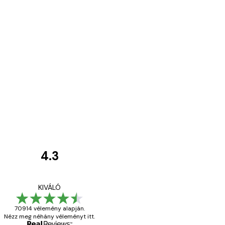
4.3
Vásárlói
vélemények
Everything was OK!
KIVÁLÓ
70914 vélemény alapján.
Nézz meg néhány véleményt itt.
13 máj.