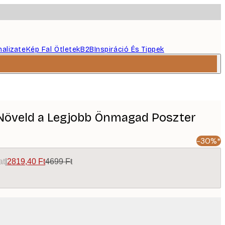
nalizate
Kép Fal Ötletek
B2B
Inspiráció És Tippek
Növeld a Legjobb Önmagad Poszter
-30%*
at
|
2819,40 Ft
4699 Ft