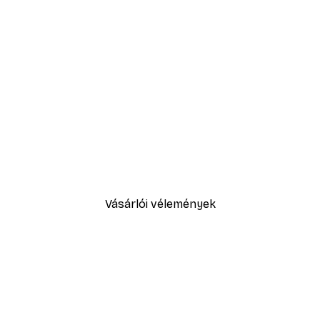
-30%*
Absztrakt kék akvarell No2 p
3289,30 Ft-tól
4699 Ft
Vásárlói vélemények