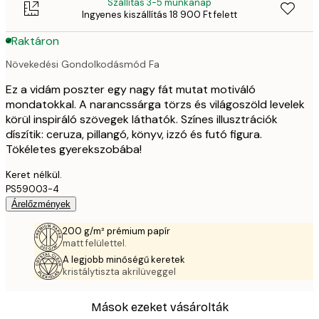
Szállítás 3-5 munkanap
Ingyenes kiszállítás 18 900 Ft felett
Raktáron
Növekedési Gondolkodásmód Fa
Ez a vidám poszter egy nagy fát mutat motiváló
mondatokkal. A narancssárga törzs és világoszöld levelek
körül inspiráló szövegek láthatók. Színes illusztrációk
díszítik: ceruza, pillangó, könyv, izzó és futó figura.
Tökéletes gyerekszobába!
Keret nélkül.
PS59003-4
Árelőzmények
200 g/m² prémium papír
matt felülettel.
A legjobb minőségű keretek
kristálytiszta akrilüveggel
Mások ezeket vásárolták