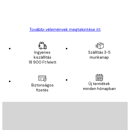
13 máj.
Gábor P
További vélemények megtekintése itt
Ingyenes
Szállítás 3-5
kiszállítás
munkanap
18 900 Ft felett
Új termékek
Biztonságos
minden hónapban
fizetés