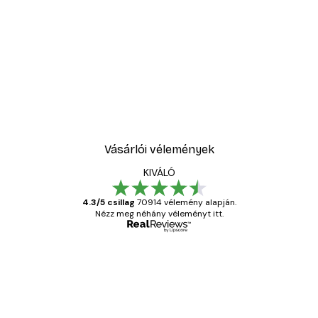
Vásárlói vélemények
KIVÁLÓ
4.3/5 csillag
70914 vélemény alapján.
Nézz meg néhány véleményt itt.
Ellenőrzött vásárló
Vásárlói
vélemények
Everything was OK!