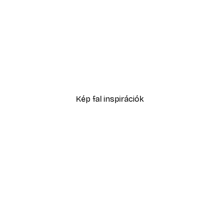
-40%*
ok poszter
Eucalyptus Shades No1 P
2819,40 Ft-tól
4699 Ft
Kép fal inspirációk