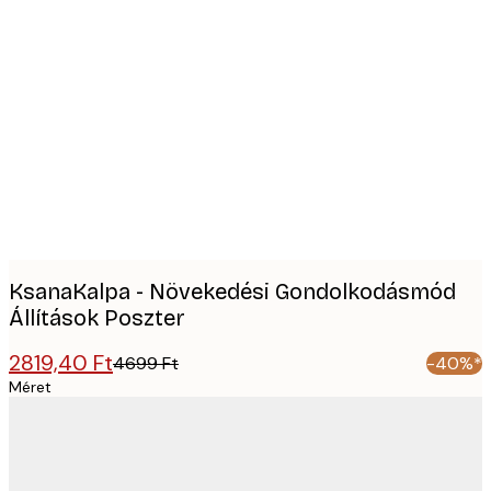
Product
images
KsanaKalpa - Növekedési Gondolkodásmód
Állítások Poszter
2819,40 Ft
4699 Ft
-40%*
Méret