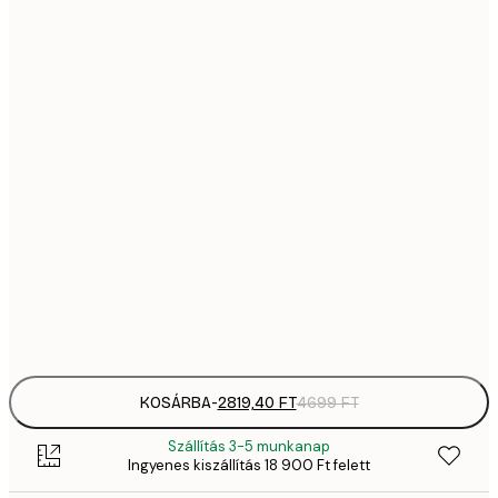
2819,
21x30 cm
4
41
30x40 cm
6
5558,
40x50 cm
9
70
50x70 cm
11 
10 7
70x100 cm
17 
Frame
options
KOSÁRBA
-
2819,40 FT
4699 FT
Szállítás 3-5 munkanap
Ingyenes kiszállítás 18 900 Ft felett