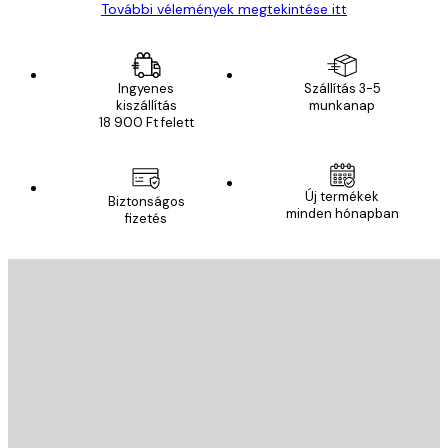
További vélemények megtekintése itt
Ingyenes
Szállítás 3-5
kiszállítás
munkanap
18 900 Ft felett
Új termékek
Biztonságos
minden hónapban
fizetés
E-mail
KÜLDÉS