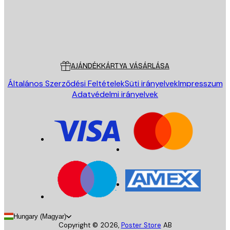
Áruház
Poster Store
Ügyfélszolgálat
AJÁNDÉKKÁRTYA VÁSÁRLÁSA
Általános Szerződési Feltételek
Süti irányelvek
Impresszum
Adatvédelmi irányelvek
Hungary (Magyar)
Copyright ©
2026
,
Poster Store
AB