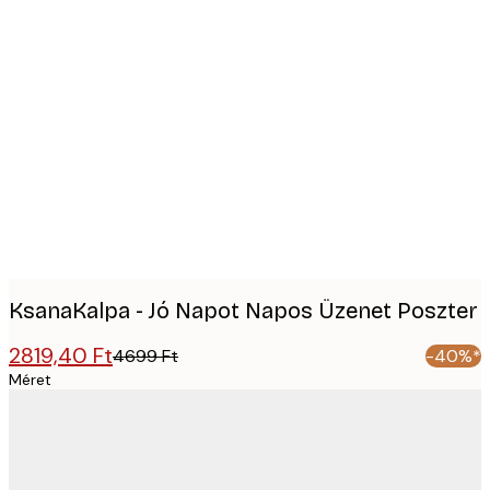
Product
images
KsanaKalpa - Jó Napot Napos Üzenet Poszter
2819,40 Ft
4699 Ft
-40%*
Méret