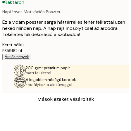
Raktáron
Napfényes Motivációs Poszter
Ez a vidám poszter sárga háttérrel és fehér felirattal üzen
neked minden nap. A nap rajz mosolyt csal az arcodra.
Tökéletes fali dekoráció a szobádba!
Keret nélkül.
PS59162-4
Árelőzmények
200 g/m² prémium papír
matt felülettel.
A legjobb minőségű keretek
kristálytiszta akrilüveggel
Mások ezeket vásárolták