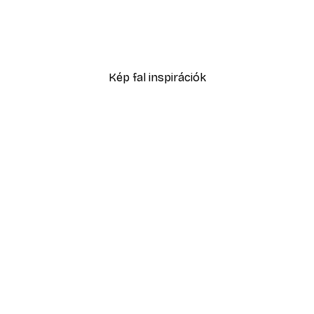
ülő Sirályok Poszter
2819,40 Ft-tól
4699 Ft
Kép fal inspirációk