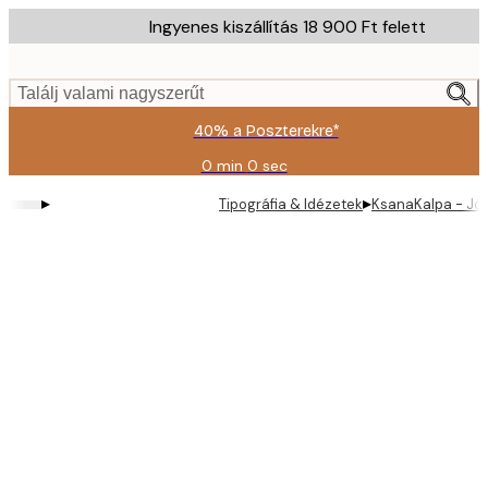
Skip
Ingyenes kiszállítás 18 900 Ft felett
to
main
content.
Találj valami nagyszerűt
40% a Poszterekre*
0 min
0 sec
Érvényes:
2026-
▸
▸
Tipográfia & Idézetek
KsanaKalpa - Jó
08-
09