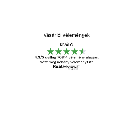
Vásárlói vélemények
KIVÁLÓ
4.3/5 csillag
70914 vélemény alapján.
Nézz meg néhány véleményt itt.
Ellenőrzött vásárló
Vásárlói
vélemények
Everything was OK!
13 máj.
Gábor P