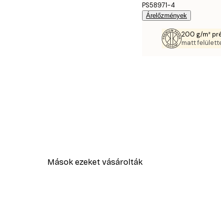
PS58971-4
Árelőzmények
200 g/m² pr
matt felülette
Mások ezeket vásárolták