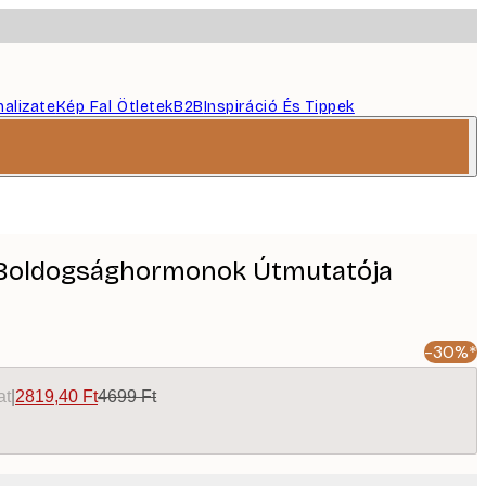
nalizate
Kép Fal Ötletek
B2B
Inspiráció És Tippek
 Boldogsághormonok Útmutatója
-30%*
at
|
2819,40 Ft
4699 Ft