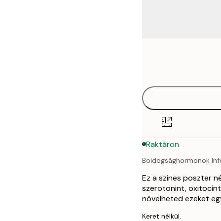
Frame
21x30 cm
options
30x40 cm
40x50 cm
50x70 cm
Raktáron
70x100 cm
Boldogsághormonok Info
Ez a színes poszter 
szerotonint, oxitocin
növelheted ezeket eg
Keret nélkül.