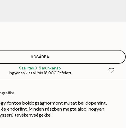
3289,
4
4882,
6
6484,
KOSÁRBA
9
Szállítás 3-5 munkanap
82
Ingyenes kiszállítás 18 900 Ft felett
11 
12 512,
17 
grafika
négy fontos boldogsághormont mutat be: dopamint,
t és endorfint. Minden részben megtalálod, hogyan
yszerű tevékenységekkel.