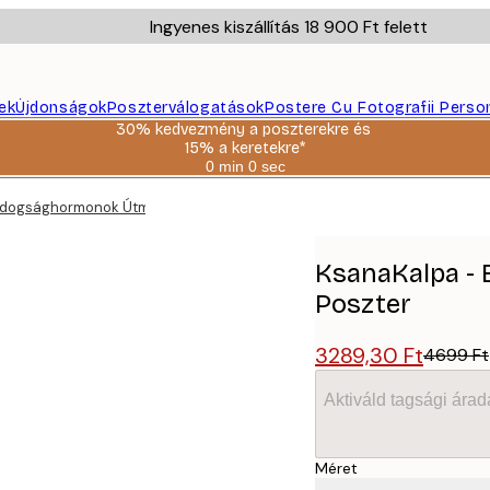
Ingyenes kiszállítás 18 900 Ft felett
ek
Újdonságok
Poszterválogatások
Postere Cu Fotografii Perso
30% kedvezmény a poszterekre és
15% a keretekre*
0 min
0 sec
Érvényes:
2026-
ldogsághormonok Útmutatója Poszter
08-
06
KsanaKalpa -
Poszter
3289,30 Ft
4699 Ft
Aktiváld tagsági árad
Méret