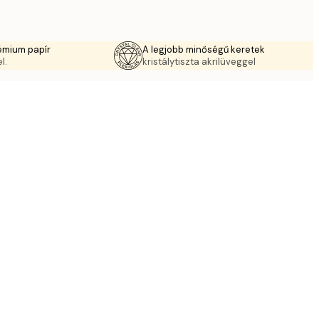
émium papír
A legjobb minőségű keretek
l.
kristálytiszta akrilüveggel