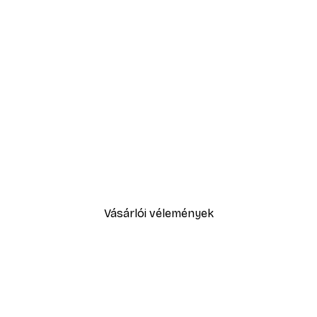
-30%*
Sex and the City™ - Cosmopol
5416,60 Ft-tól
7738 Ft
Vásárlói vélemények