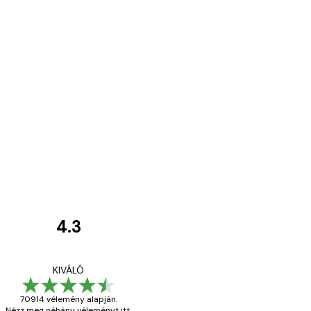
4.3
Vásárlói
vélemények
Everything was OK!
KIVÁLÓ
70914 vélemény alapján.
Nézz meg néhány véleményt itt.