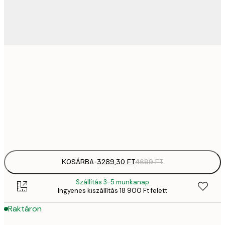
3289,
21x30 cm
4
4882,
30x40 cm
6
Frame
options
KOSÁRBA
-
3289,30 FT
4699 FT
Szállítás 3-5 munkanap
Ingyenes kiszállítás 18 900 Ft felett
Raktáron