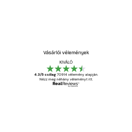
Vásárlói vélemények
KIVÁLÓ
4.3/5 csillag
70914 vélemény alapján.
Nézz meg néhány véleményt itt.
Ellenőrzött vásárló
Vásárlói
vélemények
Everything was OK!