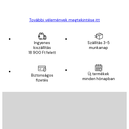
13 máj.
Gábor P
További vélemények megtekintése itt
Ingyenes
Szállítás 3-5
kiszállítás
munkanap
18 900 Ft felett
Új termékek
Biztonságos
minden hónapban
fizetés
E-mail
KÜLDÉS