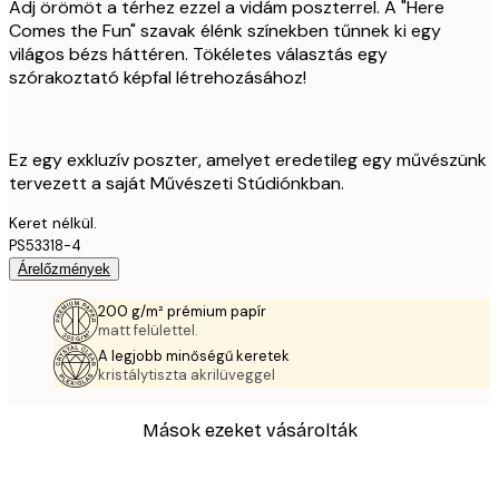
Adj örömöt a térhez ezzel a vidám poszterrel. A "Here
Comes the Fun" szavak élénk színekben tűnnek ki egy
világos bézs háttéren. Tökéletes választás egy
szórakoztató képfal létrehozásához!
Ez egy exkluzív poszter, amelyet eredetileg egy művészünk
tervezett a saját Művészeti Stúdiónkban.
Keret nélkül.
PS53318-4
Árelőzmények
200 g/m² prémium papír
matt felülettel.
A legjobb minőségű keretek
kristálytiszta akrilüveggel
Mások ezeket vásárolták