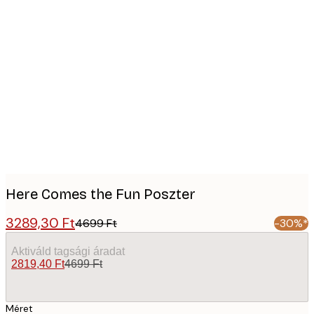
Product
images
Here Comes the Fun Poszter
3289,30 Ft
4699 Ft
-30%*
Aktiváld tagsági áradat
2819,40 Ft
4699 Ft
Méret