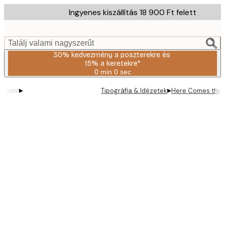
Skip
Ingyenes kiszállítás 18 900 Ft felett
to
main
content.
Találj valami nagyszerűt
30% kedvezmény a poszterekre és
15% a keretekre*
0 min
0 sec
Érvényes:
2026-
▸
▸
Tipográfia & Idézetek
Here Comes the 
08-
06