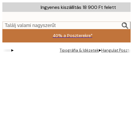
Skip
Ingyenes kiszállítás 18 900 Ft felett
to
main
content.
Találj valami nagyszerűt
40% a Poszterekre*
▸
▸
Tipográfia & Idézetek
Hangulat Poszter