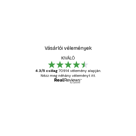
Vásárlói vélemények
KIVÁLÓ
4.3/5 csillag
70914 vélemény alapján.
Nézz meg néhány véleményt itt.
Ellenőrzött vásárló
Vásárlói
vélemények
Everything was OK!
13 máj.