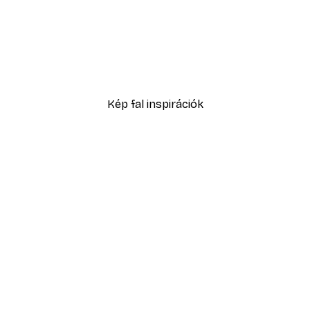
-40%*
Füves homokdűne poszte
2819,40 Ft-tól
4699 Ft
Kép fal inspirációk