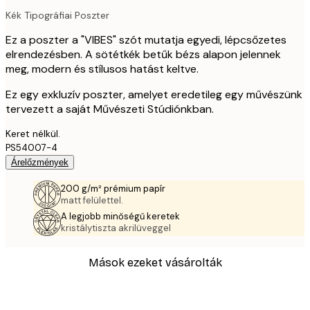
Kék Tipográfiai Poszter
Ez a poszter a "VIBES" szót mutatja egyedi, lépcsőzetes
elrendezésben. A sötétkék betűk bézs alapon jelennek
meg, modern és stílusos hatást keltve.
Ez egy exkluzív poszter, amelyet eredetileg egy művészünk
tervezett a saját Művészeti Stúdiónkban.
Keret nélkül.
PS54007-4
Árelőzmények
200 g/m² prémium papír
matt felülettel.
A legjobb minőségű keretek
kristálytiszta akrilüveggel
Mások ezeket vásárolták