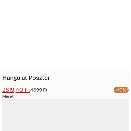
Product
images
Hangulat Poszter
2819,40 Ft
4699 Ft
-40%*
Méret