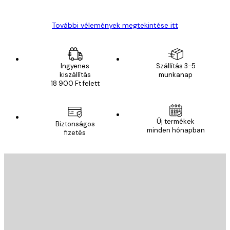
Gábor P
További vélemények megtekintése itt
Ingyenes
Szállítás 3-5
kiszállítás
munkanap
18 900 Ft felett
Új termékek
Biztonságos
minden hónapban
fizetés
E-mail
KÜLDÉS