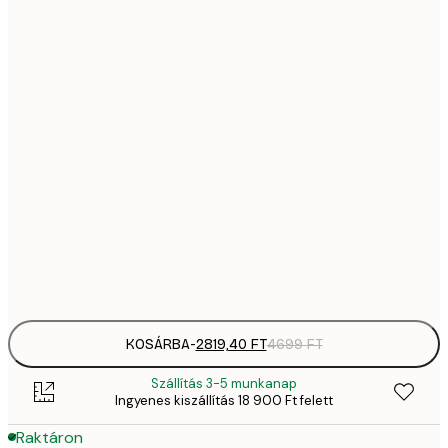
2819,
21x30 cm
4
41
30x40 cm
6
5558,
40x50 cm
9
70
50x70 cm
11 
10 7
70x100 cm
17 
Frame
options
KOSÁRBA
-
2819,40 FT
4699 FT
Szállítás 3-5 munkanap
Ingyenes kiszállítás 18 900 Ft felett
Raktáron