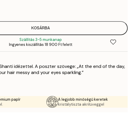
1409,
4
2092,
6
35
KOSÁRBA
11 
Szállítás 3-5 munkanap
Ingyenes kiszállítás 18 900 Ft felett
Shanti idézettel. A poszter szövege: „At the end of the day,
our hair messy and your eyes sparkling.”
émium papír
A legjobb minőségű keretek
l.
kristálytiszta akrilüveggel