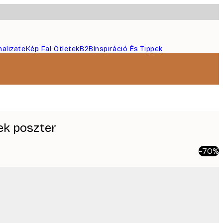
nalizate
Kép Fal Ötletek
B2B
Inspiráció És Tippek
ek poszter
-70%