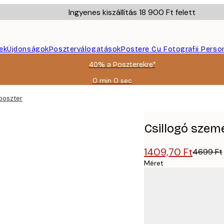
Ingyenes kiszállítás 18 900 Ft felett
ek
Újdonságok
Poszterválogatások
Postere Cu Fotografii Perso
40% a Poszterekre*
0 min
0 sec
Érvényes:
2026-
poszter
08-
09
Csillogó szem
1409,70 Ft
4699 Ft
Méret