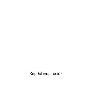
-40%*
Madarak és ívek poszter
2819,40 Ft-tól
4699 Ft
Kép fal inspirációk