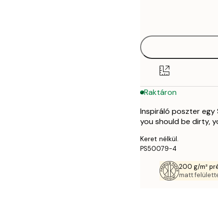
Frame
21x30 cm
options
30x40 cm
50x70 cm
Raktáron
Inspiráló poszter egy 
you should be dirty, y
Keret nélkül.
PS50079-4
200 g/m² pr
matt felülette