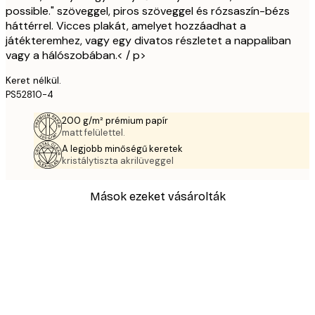
possible." szöveggel, piros szöveggel és rózsaszín-bézs
háttérrel. Vicces plakát, amelyet hozzáadhat a
játékteremhez, vagy egy divatos részletet a nappaliban
vagy a hálószobában.< / p>
Keret nélkül.
PS52810-4
200 g/m² prémium papír
matt felülettel.
A legjobb minőségű keretek
kristálytiszta akrilüveggel
Mások ezeket vásárolták