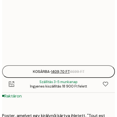
1409,
21x30 cm
4
2092,
30x40 cm
6
35
50x70 cm
11 
Frame
options
KOSÁRBA
-
1409,70 FT
4699 FT
Szállítás 3-5 munkanap
Ingyenes kiszállítás 18 900 Ft felett
Raktáron
Poster, amelyet egy királynői kártya ihletett, "Tout est