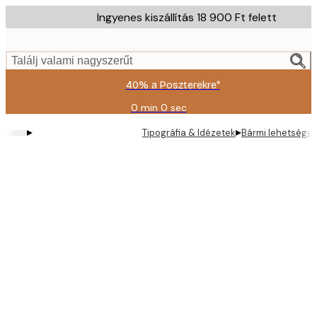
Skip
Ingyenes kiszállítás 18 900 Ft felett
to
main
content.
Találj valami nagyszerűt
40% a Poszterekre*
0 min
0 sec
Érvényes:
2026-
▸
▸
Tipográfia & Idézetek
Bármi lehetséges
08-
09