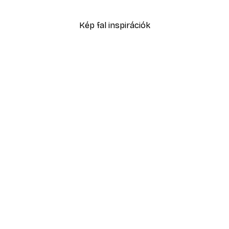
2819,40 Ft-tól
4699 Ft
Kép fal inspirációk