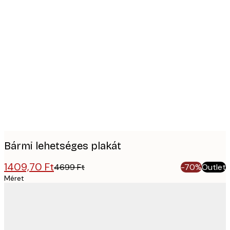
Product
images
Bármi lehetséges plakát
1409,70 Ft
4699 Ft
-70%
Outlet
Méret