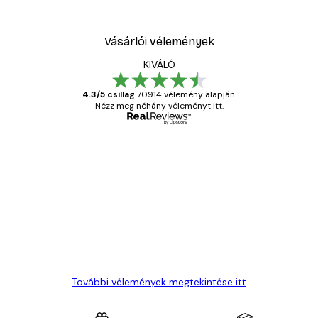
Vásárlói vélemények
KIVÁLÓ
4.3/5 csillag
70914 vélemény alapján.
Nézz meg néhány véleményt itt.
Ellenőrzött vásárló
Vásárlói
vélemények
Everything was OK!
13 máj.
Gábor P
További vélemények megtekintése itt