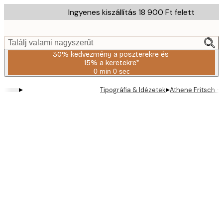
Skip
Ingyenes kiszállítás 18 900 Ft felett
to
main
content.
Találj valami nagyszerűt
30% kedvezmény a poszterekre és
15% a keretekre*
0 min
0 sec
Érvényes:
2026-
▸
▸
Tipográfia & Idézetek
Athene Fritsch -
08-
06