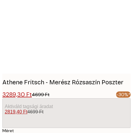
Product
images
Athene Fritsch - Merész Rózsaszín Poszter
3289,30 Ft
4699 Ft
-30%*
Aktiváld tagsági áradat
2819,40 Ft
4699 Ft
Méret