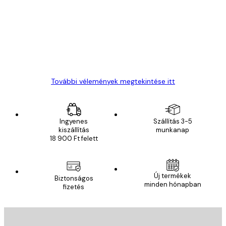
vélemények
Everything was OK!
13 máj.
Gábor P
További vélemények megtekintése itt
Ingyenes
Szállítás 3-5
kiszállítás
munkanap
18 900 Ft felett
Új termékek
Biztonságos
minden hónapban
fizetés