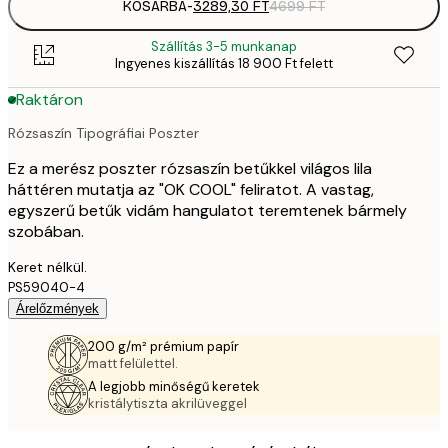
KOSÁRBA
-
3289,30 FT
4699 FT
Szállítás 3-5 munkanap
Ingyenes kiszállítás 18 900 Ft felett
Raktáron
Rózsaszín Tipográfiai Poszter
Ez a merész poszter rózsaszín betűkkel világos lila
háttéren mutatja az "OK COOL" feliratot. A vastag,
egyszerű betűk vidám hangulatot teremtenek bármely
szobában.
Keret nélkül.
PS59040-4
Árelőzmények
200 g/m² prémium papír
matt felülettel.
A legjobb minőségű keretek
kristálytiszta akrilüveggel