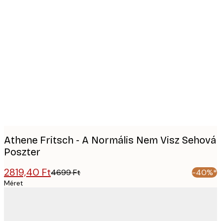
Product
images
Athene Fritsch - A Normális Nem Visz Sehová
Poszter
2819,40 Ft
4699 Ft
-40%*
Méret