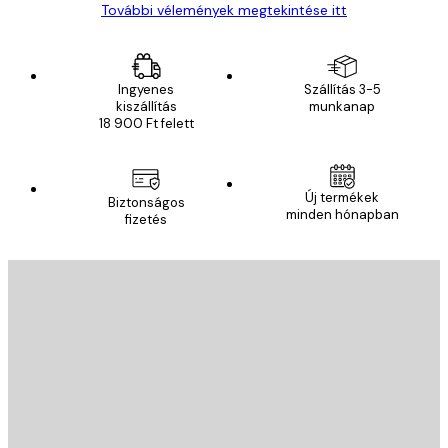
További vélemények megtekintése itt
Ingyenes
Szállítás 3-5
kiszállítás
munkanap
18 900 Ft felett
Új termékek
Biztonságos
minden hónapban
fizetés
E-mail
KÜLDÉS