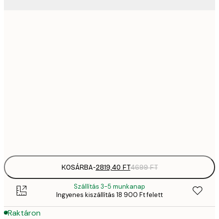
2819,
21x30 cm
4
41
30x40 cm
6
70
50x70 cm
11 
10 7
70x100 cm
17 
Frame
options
KOSÁRBA
-
2819,40 FT
4699 FT
Szállítás 3-5 munkanap
Ingyenes kiszállítás 18 900 Ft felett
Raktáron