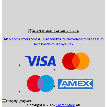
Áruház
Poster Store
Ügyfélszolgálat
AJÁNDÉKKÁRTYA VÁSÁRLÁSA
Általános Szerződési Feltételek
Süti irányelvek
Impresszum
Adatvédelmi irányelvek
Hungary (Magyar)
Copyright ©
2026
,
Poster Store
AB