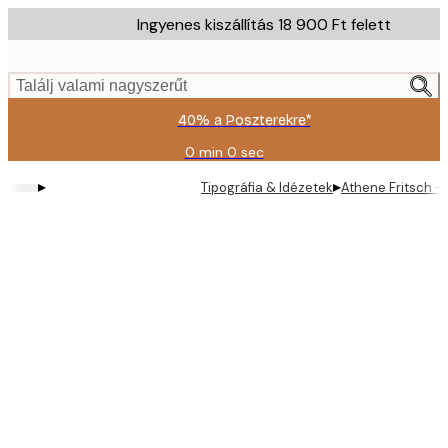
Skip
Ingyenes kiszállítás 18 900 Ft felett
to
main
content.
Találj valami nagyszerűt
40% a Poszterekre*
0 min
0 sec
Érvényes:
2026-
▸
▸
Tipográfia & Idézetek
Athene Fritsch -
08-
09