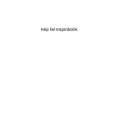
Csíkos Nadrág Poszter
Daruk az esőerdőben pos
4185 Ft-tól
6975 Ft
Kép fal inspirációk