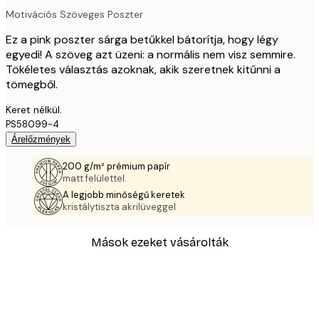
Motivációs Szöveges Poszter
Ez a pink poszter sárga betűkkel bátorítja, hogy légy
egyedi! A szöveg azt üzeni: a normális nem visz semmire.
Tökéletes választás azoknak, akik szeretnek kitűnni a
tömegből.
Keret nélkül.
PS58099-4
Árelőzmények
200 g/m² prémium papír
matt felülettel.
A legjobb minőségű keretek
kristálytiszta akrilüveggel
Mások ezeket vásárolták