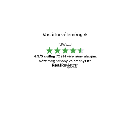
Vásárlói vélemények
KIVÁLÓ
4.3/5 csillag
70914 vélemény alapján.
Nézz meg néhány véleményt itt.
Ellenőrzött vásárló
Vásárlói
vélemények
Everything was OK!
13 máj.
Gábor P