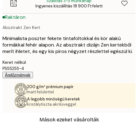
Szállítás 3-5 munkanap
Ingyenes kiszállítás 18 900 Ft felett
Raktáron
Absztrakt Zen Kert
Minimalista poszter fekete tintafoltokkal és kör alakú
formákkal fehér alapon. Az absztrakt dizájn Zen kertekből
merít ihletet, és egy kis piros négyzet részlettel egészül ki.
Keret nélkül.
PS55255-4
Árelőzmények
200 g/m² prémium papír
matt felülettel.
A legjobb minőségű keretek
kristálytiszta akrilüveggel
Mások ezeket vásárolták