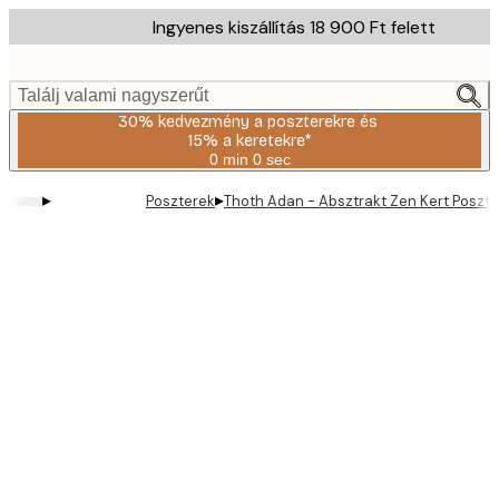
Skip
Ingyenes kiszállítás 18 900 Ft felett
to
main
content.
Találj valami nagyszerűt
30% kedvezmény a poszterekre és
15% a keretekre*
0 min
0 sec
Érvényes:
2026-
▸
▸
Poszterek
Thoth Adan - Absztrakt Zen Kert Poszte
08-
06