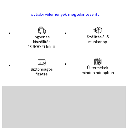
Gábor P
További vélemények megtekintése itt
Ingyenes
Szállítás 3-5
kiszállítás
munkanap
18 900 Ft felett
Új termékek
Biztonságos
minden hónapban
fizetés
E-mail
KÜLDÉS