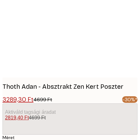
Product
images
Thoth Adan - Absztrakt Zen Kert Poszter
3289,30 Ft
4699 Ft
-30%*
Aktiváld tagsági áradat
2819,40 Ft
4699 Ft
Méret