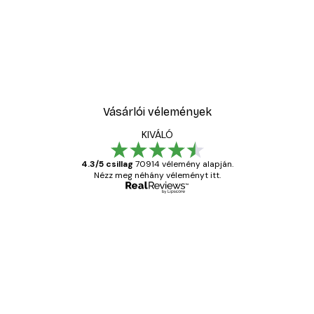
-30%*
ell No1 poszter
Sex and the City™ - Cosm
5416,60 Ft-tól
7738 Ft
Vásárlói vélemények
KIVÁLÓ
4.3/5 csillag
70914 vélemény alapján.
Nézz meg néhány véleményt itt.
Ellenőrzött vásárló
Vásárlói
vélemények
Everything was OK!
13 máj.