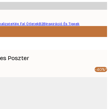
nalizate
Kép Fal Ötletek
B2B
Inspiráció És Tippek
es Poszter
-40%*