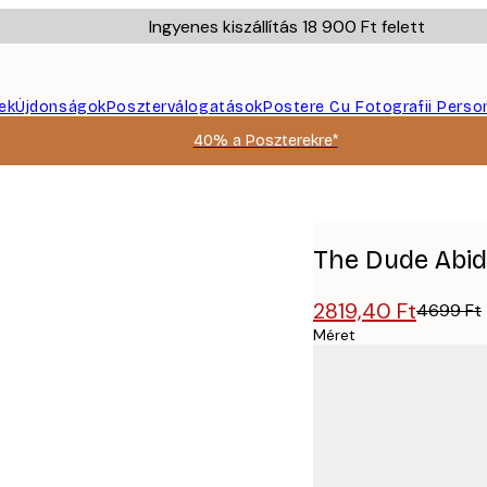
Ingyenes kiszállítás 18 900 Ft felett
ek
Újdonságok
Poszterválogatások
Postere Cu Fotografii Perso
40% a Poszterekre*
The Dude Abid
2819,40 Ft
4699 Ft
Méret