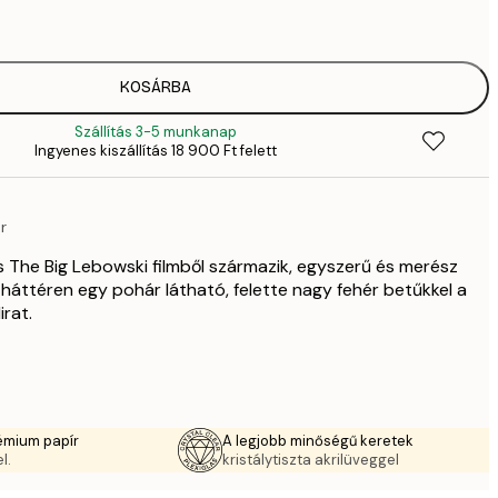
4
41
6
5558,
KOSÁRBA
9
Szállítás 3-5 munkanap
70
Ingyenes kiszállítás 18 900 Ft felett
11 
10 7
17 
r
us The Big Lebowski filmből származik, egyszerű és merész
 háttéren egy pohár látható, felette nagy fehér betűkkel a
rat.
émium papír
A legjobb minőségű keretek
l.
kristálytiszta akrilüveggel