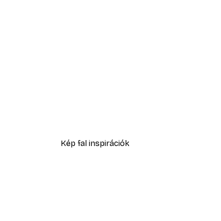
-40%*
Nyári hajnal poszter
2819,40 Ft-tól
4699 Ft
Kép fal inspirációk