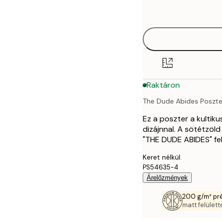
options
30x40 cm
40x50 cm
50x70 cm
Raktáron
70x100 cm
The Dude Abides Poszte
Ez a poszter a kultik
dizájnnal. A sötétzöld
"THE DUDE ABIDES" feli
Keret nélkül.
PS54635-4
Árelőzmények
200 g/m² pr
matt felülette