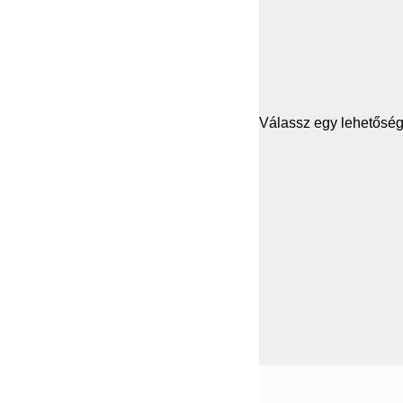
Válassz egy lehetősége
Frame
21x30 cm