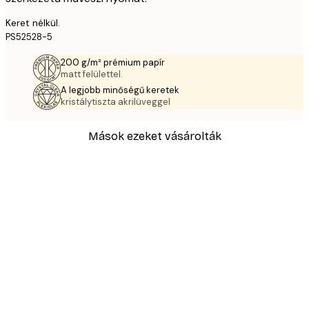
Keret nélkül.
PS52528-5
200 g/m² prémium papír
matt felülettel.
A legjobb minőségű keretek
kristálytiszta akrilüveggel
Mások ezeket vásárolták