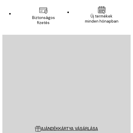
Új termékek
Biztonságos
minden hónapban
fizetés
E-mail
KÜLDÉS
Áruház
Poster Store
Ügyfélszolgálat
AJÁNDÉKKÁRTYA VÁSÁRLÁSA