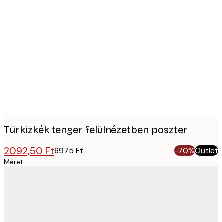
Product
images
Türkizkék tenger felülnézetben poszter
2092,50 Ft
6975 Ft
-70%
Outlet
Méret