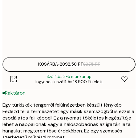
2092,
30x40 cm
6
35
50x70 cm
11 
Frame
options
KOSÁRBA
-
2092,50 FT
6975 FT
Szállítás 3-5 munkanap
Ingyenes kiszállítás 18 900 Ft felett
Raktáron
Egy türkizkék tengerről felülnézetben készült fénykép.
Fedezd fel a természetet egy másik szemszögből is ezzel a
csodálatos fali képpel! Ez a nyomat tökéletes kiegészítője
lehet a nappalidnak vagy a hálószobádnak az igazán laza
hangulat megteremtése érdekében. Ez egy szemcsés
szerkezetű művészi nyomat.