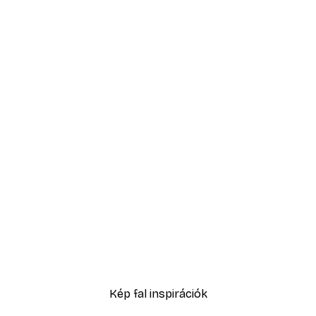
-70%
Outlet
y poszter
Csigáspolipház poszter
2092,50 Ft-tól
6975 Ft
Kép fal inspirációk