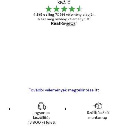
KIVÁLÓ
4.3/5 csillag
70914 vélemény alapján.
Nézz meg néhány véleményt itt.
Ellenőrzött vásárló
Vásárlói
vélemények
Everything was OK!
13 máj.
Gábor P
További vélemények megtekintése itt
Ingyenes
Szállítás 3-5
kiszállítás
munkanap
18 900 Ft felett