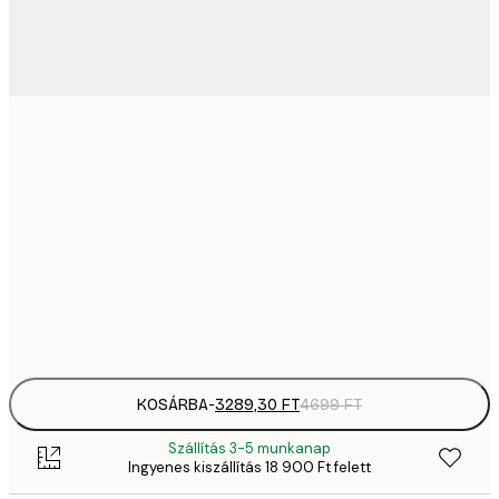
3289,
21x30 cm
4
4882,
30x40 cm
6
82
50x70 cm
11 
Frame
options
KOSÁRBA
-
3289,30 FT
4699 FT
Szállítás 3-5 munkanap
Ingyenes kiszállítás 18 900 Ft felett