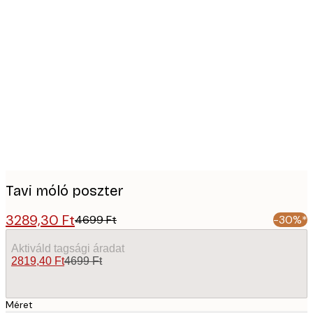
Product
images
Tavi móló poszter
3289,30 Ft
4699 Ft
-30%*
Aktiváld tagsági áradat
2819,40 Ft
4699 Ft
Méret