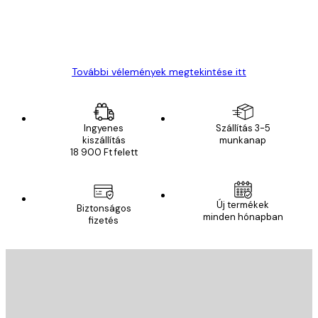
13 máj.
Gábor P
További vélemények megtekintése itt
Ingyenes
Szállítás 3-5
kiszállítás
munkanap
18 900 Ft felett
Új termékek
Biztonságos
minden hónapban
fizetés