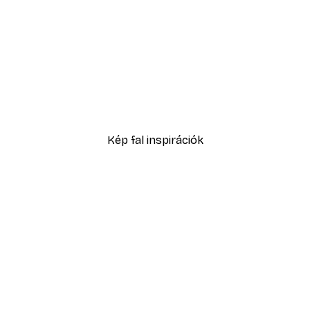
-70%
poszter
Parti létra poszter
1409,70 Ft-tól
4699 Ft
Kép fal inspirációk