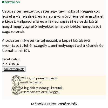
Raktáron
Csodás természet poszter egy tavi mólóról. Reggeli köd
lepi el a víz felszínét, és a nap gyönyörű fénnyel árasztja el
a képet. Hallgasd a fű és a fák suhogását és vedd körül
magd megnyugtató helyekkel, amelyek békés hangulatot
sugázorznak.
A poszter méretei tartalmazzák a képet körülvevő
nyomtatott fehér szegélyt, ami mélységet ad a képnek és
kiemeli a mintát.
Keret nélkül.
PS51405-4
Árelőzmények
200 g/m² prémium papír
matt felülettel.
A legjobb minőségű keretek
kristálytiszta akrilüveggel
Mások ezeket vásárolták