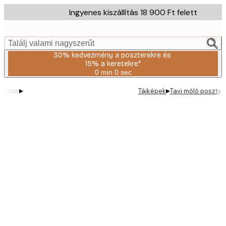
Skip
Ingyenes kiszállítás 18 900 Ft felett
to
main
content.
Találj valami nagyszerűt
30% kedvezmény a poszterekre és
15% a keretekre*
0 min
0 sec
Érvényes:
2026-
▸
▸
Tájképek
Tavi móló poszter
08-
06