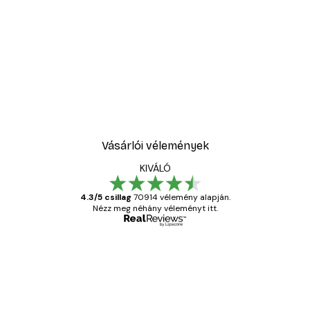
Vásárlói vélemények
KIVÁLÓ
4.3/5 csillag
70914 vélemény alapján.
Nézz meg néhány véleményt itt.
Ellenőrzött vásárló
Vásárlói
vélemények
Everything was OK!