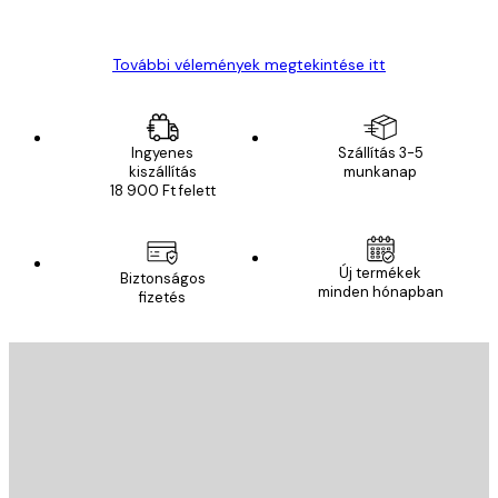
Gábor P
További vélemények megtekintése itt
Ingyenes
Szállítás 3-5
kiszállítás
munkanap
18 900 Ft felett
Új termékek
Biztonságos
minden hónapban
fizetés
E-mail