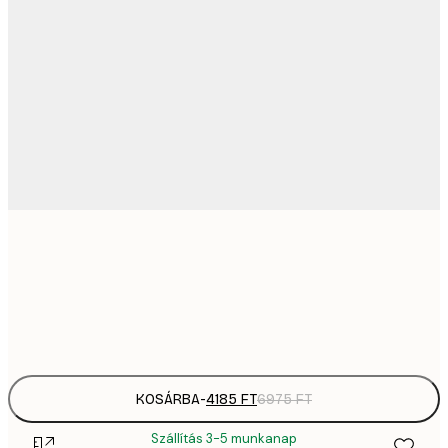
41
30x40 cm
6
Frame
options
KOSÁRBA
-
4185 FT
6975 FT
Szállítás 3-5 munkanap