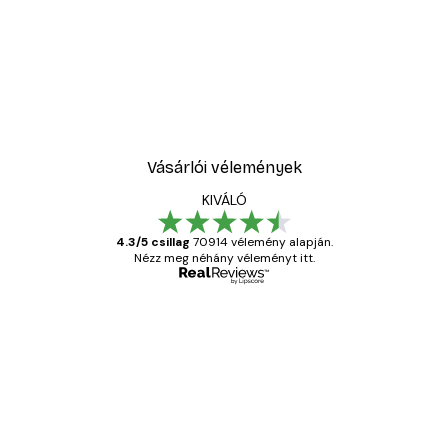
Vásárlói vélemények
KIVÁLÓ
4.3/5 csillag
70914 vélemény alapján.
Nézz meg néhány véleményt itt.
Ellenőrzött vásárló
Vásárlói
vélemények
Everything was OK!
13 máj.