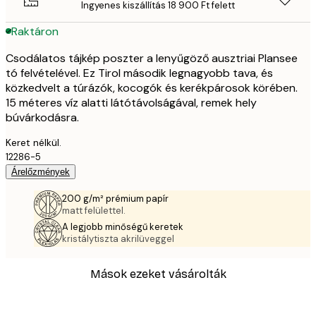
Ingyenes kiszállítás 18 900 Ft felett
Raktáron
Csodálatos tájkép poszter a lenyűgöző ausztriai Plansee
tó felvételével. Ez Tirol második legnagyobb tava, és
közkedvelt a túrázók, kocogók és kerékpárosok körében.
15 méteres víz alatti látótávolságával, remek hely
búvárkodásra.
Keret nélkül.
12286-5
Árelőzmények
200 g/m² prémium papír
matt felülettel.
A legjobb minőségű keretek
kristálytiszta akrilüveggel
Mások ezeket vásárolták