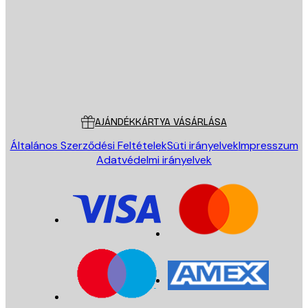
KÜLDÉS
Áruház
Poster Store
Ügyfélszolgálat
AJÁNDÉKKÁRTYA VÁSÁRLÁSA
Általános Szerződési Feltételek
Süti irányelvek
Impresszum
Adatvédelmi irányelvek