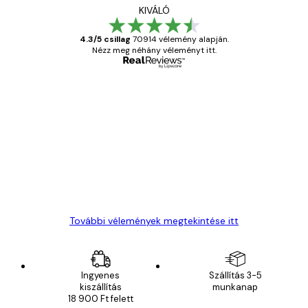
KIVÁLÓ
4.3/5 csillag
70914 vélemény alapján.
Nézz meg néhány véleményt itt.
Ellenőrzött vásárló
Vásárlói
vélemények
Everything was OK!
13 máj.
Gábor P
További vélemények megtekintése itt
Ingyenes
Szállítás 3-5
kiszállítás
munkanap
18 900 Ft felett