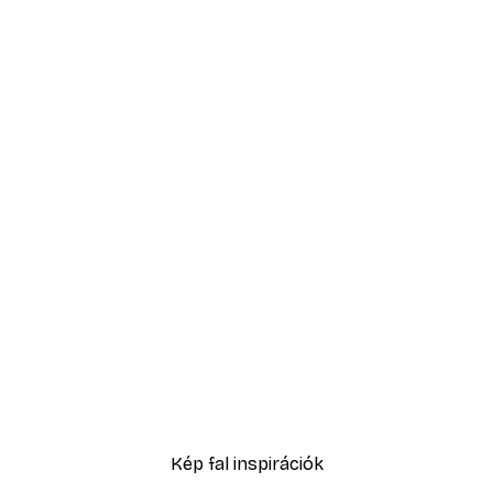
-40%*
n poszter
Ginkgo Textúra Poszter
4185 Ft-tól
6975 Ft
Kép fal inspirációk