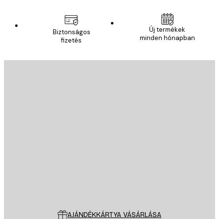
Új termékek
Biztonságos
minden hónapban
fizetés
E-mail
KÜLDÉS
Áruház
Poster Store
Ügyfélszolgálat
AJÁNDÉKKÁRTYA VÁSÁRLÁSA