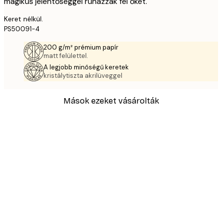
mágikus jelentőséggel ruházzák fel őket.
Keret nélkül.
PS50091-4
200 g/m² prémium papír
matt felülettel.
A legjobb minőségű keretek
kristálytiszta akrilüveggel
Mások ezeket vásárolták