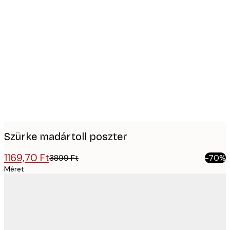
Product
images
Szürke madártoll poszter
1169,70 Ft
3899 Ft
-70%
Méret