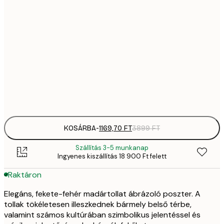
1169,
21x30 cm
3
1739,
30x40 cm
5
35
50x70 cm
11 
Frame
options
KOSÁRBA
-
1169,70 FT
3899 FT
Szállítás 3-5 munkanap
Ingyenes kiszállítás 18 900 Ft felett
Raktáron
Elegáns, fekete-fehér madártollat ábrázoló poszter. A
tollak tökéletesen illeszkednek bármely belső térbe,
valamint számos kultúrában szimbolikus jelentéssel és