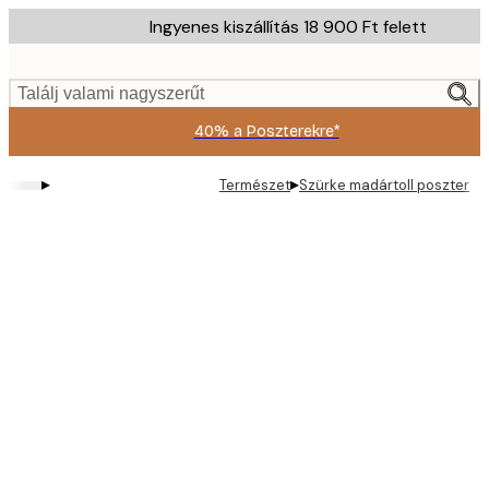
Skip
Ingyenes kiszállítás 18 900 Ft felett
to
main
content.
Találj valami nagyszerűt
40% a Poszterekre*
▸
▸
Természet
Szürke madártoll poszter