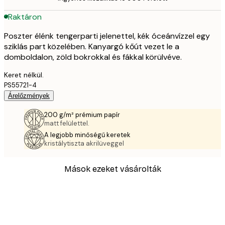
Raktáron
Poszter élénk tengerparti jelenettel, kék óceánvízzel egy
sziklás part közelében. Kanyargó kőút vezet le a
domboldalon, zöld bokrokkal és fákkal körülvéve.
Keret nélkül.
PS55721-4
Árelőzmények
200 g/m² prémium papír
matt felülettel.
A legjobb minőségű keretek
kristálytiszta akrilüveggel
Mások ezeket vásárolták