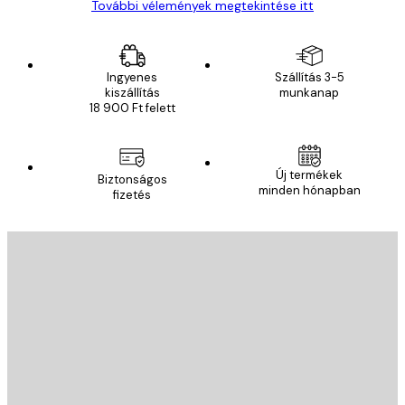
További vélemények megtekintése itt
Ingyenes
Szállítás 3-5
kiszállítás
munkanap
18 900 Ft felett
Új termékek
Biztonságos
minden hónapban
fizetés
E-mail
KÜLDÉS