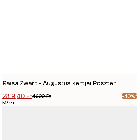
Product
images
Raisa Zwart - Augustus kertjei Poszter
2819,40 Ft
4699 Ft
-40%*
Méret