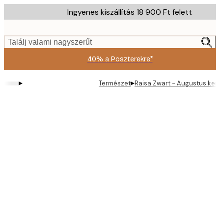
Skip
Ingyenes kiszállítás 18 900 Ft felett
to
main
content.
Találj valami nagyszerűt
40% a Poszterekre*
▸
▸
Természet
Raisa Zwart - Augustus kert