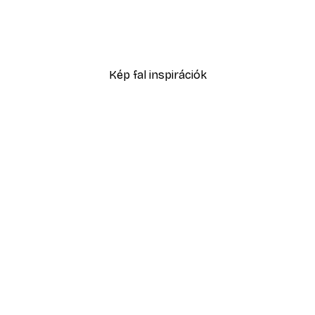
No1 Poster
Eucalyptus Shades No2 P
2819,40 Ft-tól
4699 Ft
Kép fal inspirációk