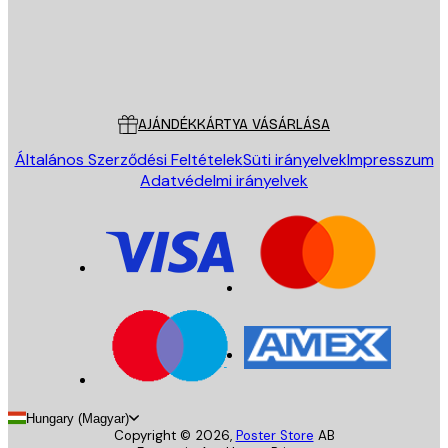
Áruház
Poster Store
Ügyfélszolgálat
AJÁNDÉKKÁRTYA VÁSÁRLÁSA
Általános Szerződési Feltételek
Süti irányelvek
Impresszum
Adatvédelmi irányelvek
Hungary (Magyar)
Copyright ©
2026
,
Poster Store
AB