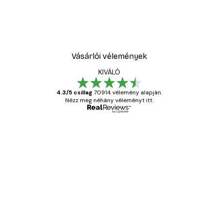
Vásárlói vélemények
KIVÁLÓ
4.3/5 csillag
70914 vélemény alapján.
Nézz meg néhány véleményt itt.
Ellenőrzött vásárló
Vásárlói
vélemények
Everything was OK!
13 máj.
Gábor P