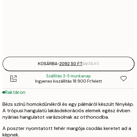
2092,
30x40 cm
6
35
50x70 cm
11 
Frame
options
KOSÁRBA
-
2092,50 FT
6975 FT
Szállítás 3-5 munkanap
Ingyenes kiszállítás 18 900 Ft felett
Raktáron
Bézs színű homokdűnékről és egy pálmáról készült fénykép.
A trópusi hangulatú lakásdekorációs elemek egész évben
nyárias hangulatot varázsolnak az otthonodba.
A poszter nyomtatott fehér margója csodás keretet ad a
képnek.