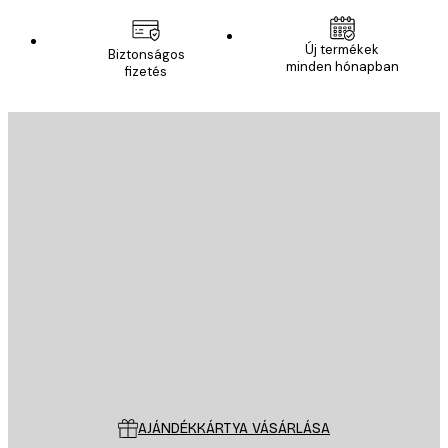
Új termékek
Biztonságos
minden hónapban
fizetés
E-mail
KÜLDÉS
Áruház
Poster Store
Ügyfélszolgálat
AJÁNDÉKKÁRTYA VÁSÁRLÁSA