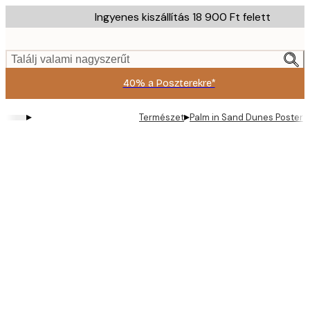
Skip
Ingyenes kiszállítás 18 900 Ft felett
to
main
content.
Találj valami nagyszerűt
40% a Poszterekre*
▸
▸
Természet
Palm in Sand Dunes Poster