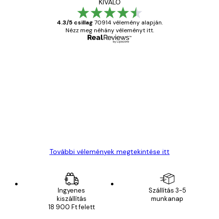
KIVÁLÓ
4.3/5 csillag
70914 vélemény alapján.
Nézz meg néhány véleményt itt.
Ellenőrzött vásárló
Vásárlói
vélemények
Everything was OK!
13 máj.
Gábor P
További vélemények megtekintése itt
Ingyenes
Szállítás 3-5
kiszállítás
munkanap
18 900 Ft felett