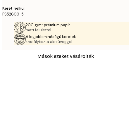
Keret nélkül.
PS52609-5
200 g/m² prémium papír
matt felülettel.
A legjobb minőségű keretek
kristálytiszta akrilüveggel
Mások ezeket vásárolták