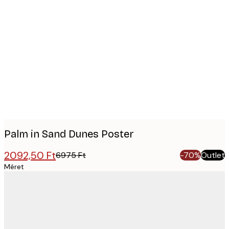
Product
images
Palm in Sand Dunes Poster
2092,50 Ft
6975 Ft
-70%
Outlet
Méret