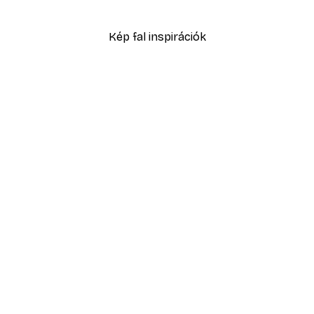
4882,50 Ft-tól
6975 Ft
Kép fal inspirációk