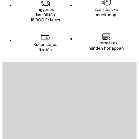
Ingyenes
Szállítás 3-5
kiszállítás
munkanap
18 900 Ft felett
Új termékek
Biztonságos
minden hónapban
fizetés
E-mail
KÜLDÉS
Áruház
Poster Store