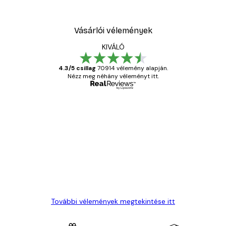
Vásárlói vélemények
KIVÁLÓ
4.3/5 csillag
70914 vélemény alapján.
Nézz meg néhány véleményt itt.
Ellenőrzött vásárló
Vásárlói
vélemények
Everything was OK!
13 máj.
Gábor P
További vélemények megtekintése itt