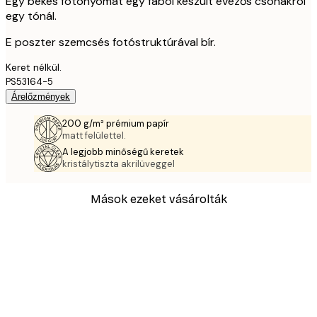
Egy békés fotónyomat egy fából készült evezős csónakról
egy tónál.
E poszter szemcsés fotóstruktúrával bír.
Keret nélkül.
PS53164-5
Árelőzmények
200 g/m² prémium papír
matt felülettel.
A legjobb minőségű keretek
kristálytiszta akrilüveggel
Mások ezeket vásárolták