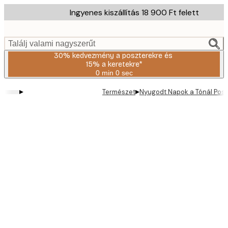
Skip
Ingyenes kiszállítás 18 900 Ft felett
to
main
content.
Találj valami nagyszerűt
30% kedvezmény a poszterekre és
15% a keretekre*
0 min
0 sec
Érvényes:
2026-
▸
▸
Természet
Nyugodt Napok a Tónál Posz
08-
06