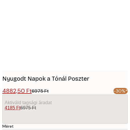
Product
images
Nyugodt Napok a Tónál Poszter
4882,50 Ft
6975 Ft
-30%*
Aktiváld tagsági áradat
4185 Ft
6975 Ft
Méret