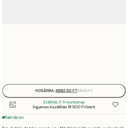
4882,
30x40 cm
6
82
50x70 cm
11 
Frame
options
KOSÁRBA
-
4882,50 FT
6975 FT
Szállítás 3-5 munkanap
Ingyenes kiszállítás 18 900 Ft felett
Raktáron