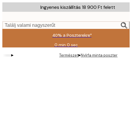
Skip
Ingyenes kiszállítás 18 900 Ft felett
to
main
content.
Találj valami nagyszerűt
40% a Poszterekre*
0 min
0 sec
Érvényes:
2026-
▸
▸
Természet
Nyírfa minta poszter
08-
09