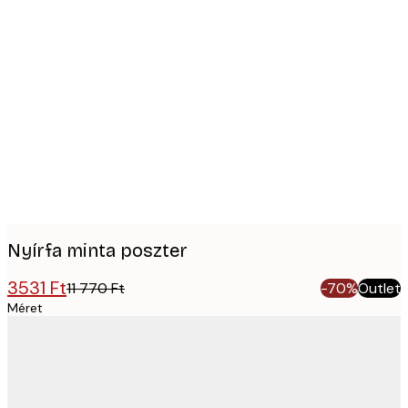
Product
images
Nyírfa minta poszter
3531 Ft
11 770 Ft
-70%
Outlet
Méret