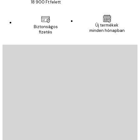
18 900 Ft felett
Új termékek
Biztonságos
minden hónapban
fizetés
E-mail
KÜLDÉS
Áruház
Poster Store
Ügyfélszolgálat