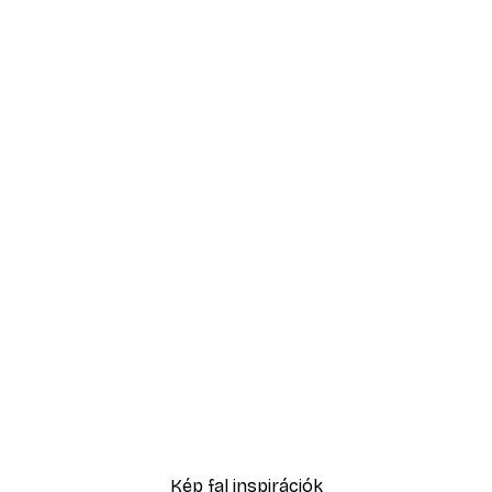
-70%
Outlet
Reggel az erdőben poszt
1409,70 Ft-tól
4699 Ft
Kép fal inspirációk