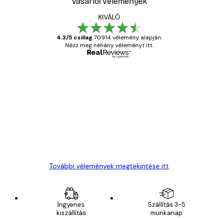
Vásárlói vélemények
KIVÁLÓ
4.3/5 csillag
70914 vélemény alapján.
Nézz meg néhány véleményt itt.
Ellenőrzött vásárló
Vásárlói
vélemények
Everything was OK!
13 máj.
Gábor P
További vélemények megtekintése itt
Ingyenes
Szállítás 3-5
kiszállítás
munkanap