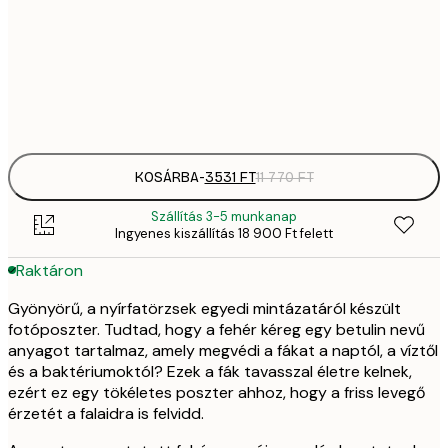
35
50x70 cm
11 
Frame
options
KOSÁRBA
-
3531 FT
11 770 FT
Szállítás 3-5 munkanap
Ingyenes kiszállítás 18 900 Ft felett
Raktáron
Gyönyörű, a nyírfatörzsek egyedi mintázatáról készült
fotóposzter. Tudtad, hogy a fehér kéreg egy betulin nevű
anyagot tartalmaz, amely megvédi a fákat a naptól, a víztől
és a baktériumoktól? Ezek a fák tavasszal életre kelnek,
ezért ez egy tökéletes poszter ahhoz, hogy a friss levegő
érzetét a falaidra is felvidd.