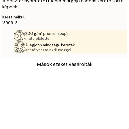
A poszter nyomtatott fehér margója csodás keretet ad a
képnek.
Keret nélkül.
13999-8
200 g/m² prémium papír
matt felülettel.
A legjobb minőségű keretek
kristálytiszta akrilüveggel
Mások ezeket vásárolták