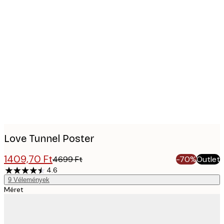
Product
images
Love Tunnel Poster
1409,70 Ft
4699 Ft
-70%
Outlet
4.6
9
Vélemények
Méret