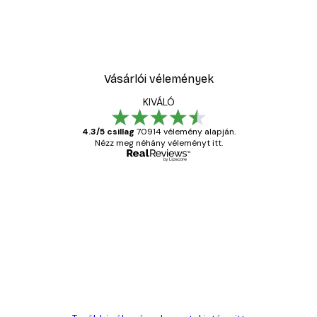
Vásárlói vélemények
KIVÁLÓ
4.3/5 csillag
70914 vélemény alapján.
Nézz meg néhány véleményt itt.
Ellenőrzött vásárló
Vásárlói
vélemények
Everything was OK!
13 máj.
Gábor P