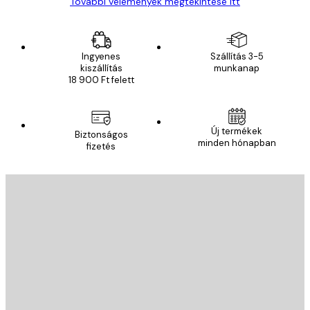
További vélemények megtekintése itt
Ingyenes
Szállítás 3-5
kiszállítás
munkanap
18 900 Ft felett
Új termékek
Biztonságos
minden hónapban
fizetés
E-mail
KÜLDÉS