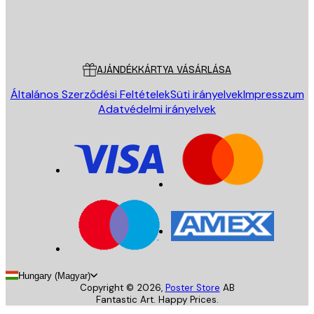
Áruház
Poster Store
Ügyfélszolgálat
AJÁNDÉKKÁRTYA VÁSÁRLÁSA
Általános Szerződési Feltételek
Süti irányelvek
Impresszum
Adatvédelmi irányelvek
Hungary (Magyar)
Copyright ©
2026
,
Poster Store
AB
Fantastic Art. Happy Prices.