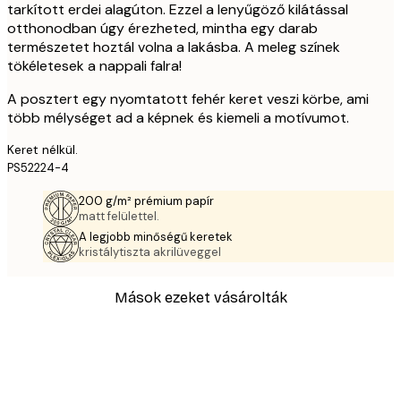
tarkított erdei alagúton. Ezzel a lenyűgöző kilátással
otthonodban úgy érezheted, mintha egy darab
természetet hoztál volna a lakásba. A meleg színek
tökéletesek a nappali falra!
A posztert egy nyomtatott fehér keret veszi körbe, ami
több mélységet ad a képnek és kiemeli a motívumot.
Keret nélkül.
PS52224-4
200 g/m² prémium papír
matt felülettel.
A legjobb minőségű keretek
kristálytiszta akrilüveggel
Mások ezeket vásárolták