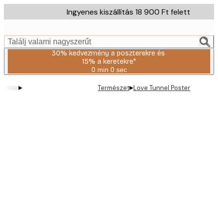
Skip
Ingyenes kiszállítás 18 900 Ft felett
to
main
content.
Találj valami nagyszerűt
30% kedvezmény a poszterekre és
15% a keretekre*
0 min
0 sec
Érvényes:
2026-
▸
▸
Természet
Love Tunnel Poster
08-
06