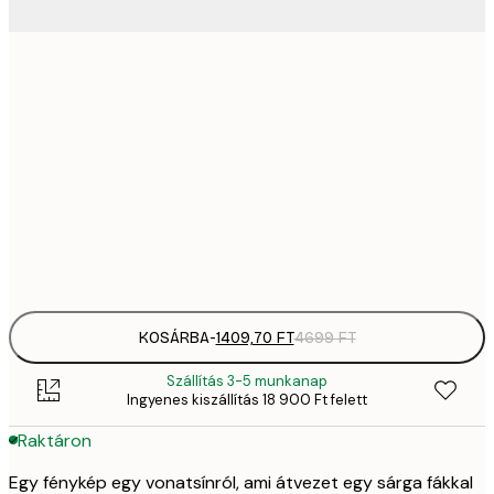
1409,
21x30 cm
4
2092,
30x40 cm
6
35
50x70 cm
11 
Frame
options
KOSÁRBA
-
1409,70 FT
4699 FT
Szállítás 3-5 munkanap
Ingyenes kiszállítás 18 900 Ft felett
Raktáron
Egy fénykép egy vonatsínról, ami átvezet egy sárga fákkal