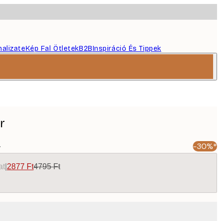
nalizate
Kép Fal Ötletek
B2B
Inspiráció És Tippek
r
t
-30%*
at
|
2877 Ft
4795 Ft