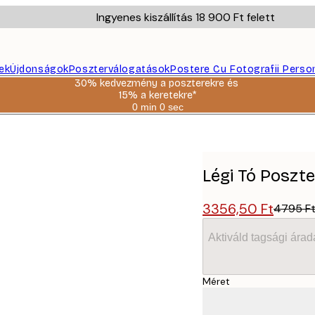
Ingyenes kiszállítás 18 900 Ft felett
ek
Újdonságok
Poszterválogatások
Postere Cu Fotografii Perso
30% kedvezmény a poszterekre és
15% a keretekre*
0 min
0 sec
Érvényes:
2026-
08-
06
Légi Tó Poszte
3356,50 Ft
4795 F
Aktiváld tagsági árad
Méret