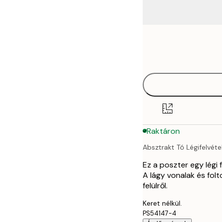
Frame
21x30 cm
options
30x40 cm
40x50 cm
50x50 cm
Raktáron
50x70 cm
Absztrakt Tó Légifelvéte
70x100 cm
Ez a poszter egy légi 
A lágy vonalak és fol
felülről.
Keret nélkül.
PS54147-4