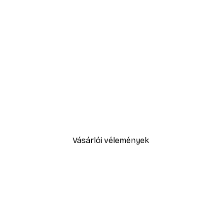
-30%*
Sex and the City™ - Cosmopol
5416,60 Ft-tól
7738 Ft
Vásárlói vélemények