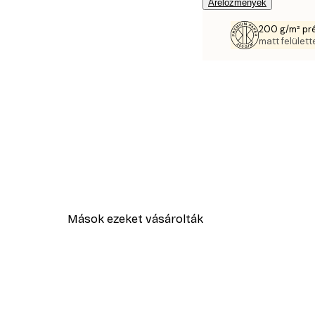
Árelőzmények
200 g/m² pr
matt felülette
Mások ezeket vásárolták