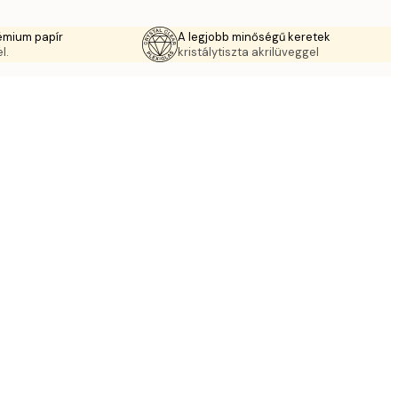
émium papír
A legjobb minőségű keretek
l.
kristálytiszta akrilüveggel