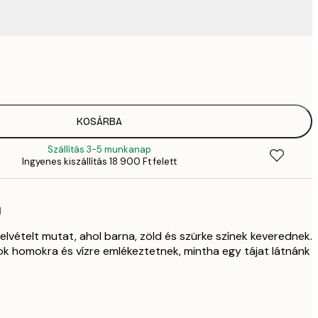
3356,
4
5416,
7
6866,
KOSÁRBA
9
Szállítás 3-5 munkanap
6866,
Ingyenes kiszállítás 18 900 Ft felett
9
9765,
13 
l
14 877,
21 
felvételt mutat, ahol barna, zöld és szürke színek keverednek.
tok homokra és vízre emlékeztetnek, mintha egy tájat látnánk