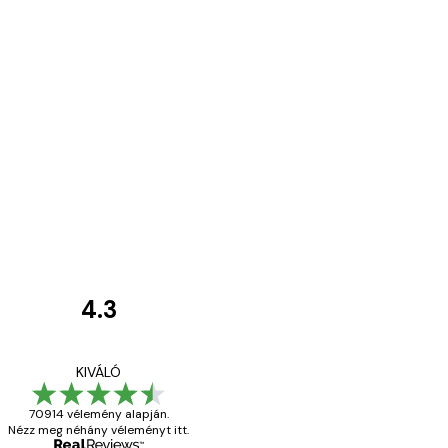
4.3
Vásárlói
vélemények
Everything was OK!
KIVÁLÓ
70914 vélemény alapján.
Nézz meg néhány véleményt itt.
13 máj.