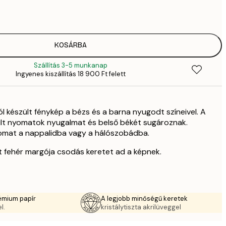
6
35
11 
KOSÁRBA
Szállítás 3-5 munkanap
Ingyenes kiszállítás 18 900 Ft felett
 készült fénykép a bézs és a barna nyugodt színeivel. A
zült nyomatok nyugalmat és belső békét sugároznak.
omat a nappalidba vagy a hálószobádba.
 fehér margója csodás keretet ad a képnek.
émium papír
A legjobb minőségű keretek
l.
kristálytiszta akrilüveggel