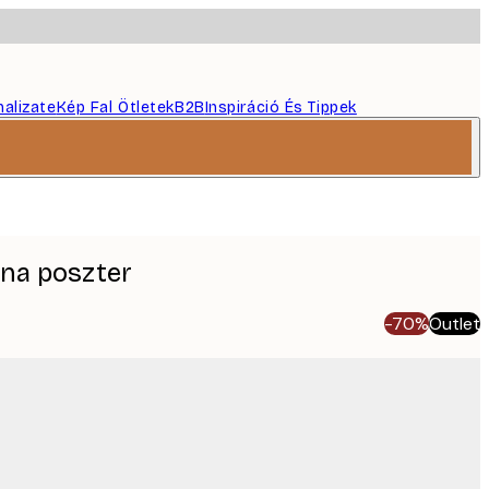
nalizate
Kép Fal Ötletek
B2B
Inspiráció És Tippek
na poszter
-70%
Outlet