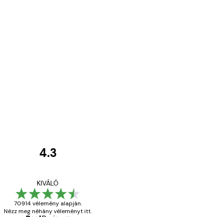
4.3
Vásárlói
vélemények
Everything was OK!
KIVÁLÓ
70914 vélemény alapján.
Nézz meg néhány véleményt itt.