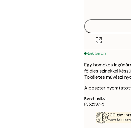
Frame
30x40 cm
options
50x70 cm
Raktáron
Egy homokos lagúnáról
földies színekkel kés
Tökéletes művészi ny
A poszter nyomtatott
Keret nélkül.
PS52597-5
200 g/m² pr
matt felülette