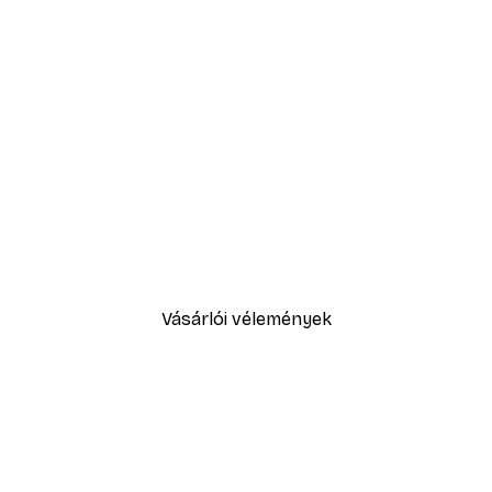
-30%*
Sex and the City™ - Cosmopol
5416,60 Ft-tól
7738 Ft
Vásárlói vélemények