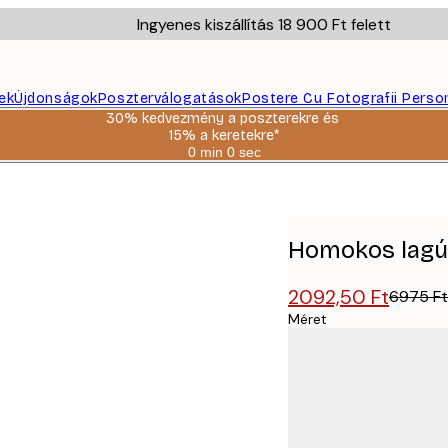
Ingyenes kiszállítás 18 900 Ft felett
ek
Újdonságok
Poszterválogatások
Postere Cu Fotografii Perso
30% kedvezmény a poszterekre és
15% a keretekre*
0 min
0 sec
Érvényes:
2026-
08-
06
Homokos lagú
2092,50 Ft
6975 Ft
Méret