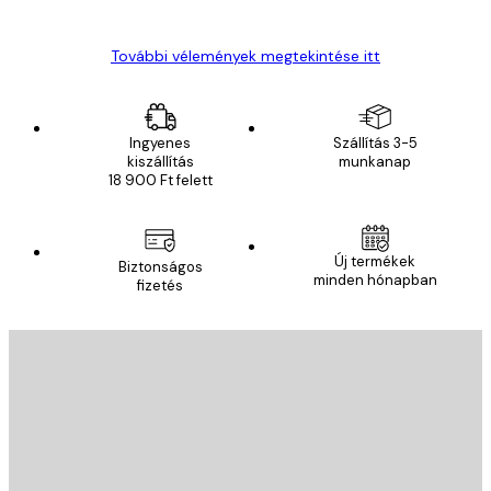
Gábor P
További vélemények megtekintése itt
Ingyenes
Szállítás 3-5
kiszállítás
munkanap
18 900 Ft felett
Új termékek
Biztonságos
minden hónapban
fizetés
E-mail
KÜLDÉS