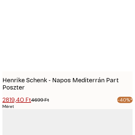
Product
images
Henrike Schenk - Napos Mediterrán Part
Poszter
2819,40 Ft
4699 Ft
-40%*
Méret