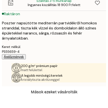
Szállítás 3-5 munkanap
Ingyenes kiszállítás 18 900 Ft felett
Raktáron
Poszter napsütötte mediterrán partvidékről homokos
stranddal, tiszta kék vízzel és domboldalon álló színes
épületekkel narancs, sárga, rózsaszín és fehér
árnyalatokban.
Keret nélkül.
PS55659-4
Árelőzmények
200 g/m² prémium papír
matt felülettel.
A legjobb minőségű keretek
kristálytiszta akrilüveggel
Mások ezeket vásárolták