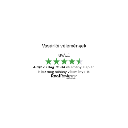
Vásárlói vélemények
KIVÁLÓ
4.3/5 csillag
70914 vélemény alapján.
Nézz meg néhány véleményt itt.
Ellenőrzött vásárló
Vásárlói
vélemények
Everything was OK!
13 máj.