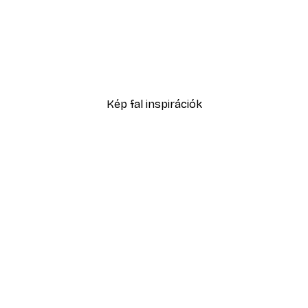
-40%*
Füves homokdűne poszte
2819,40 Ft-tól
4699 Ft
Kép fal inspirációk