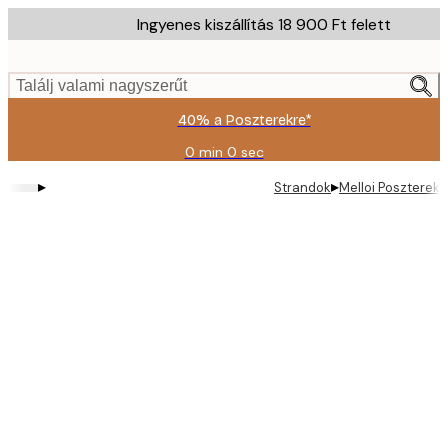
Skip
Ingyenes kiszállítás 18 900 Ft felett
to
main
content.
Találj valami nagyszerűt
40% a Poszterekre*
0 min
0 sec
Érvényes:
2026-
▸
▸
Strandok
Melloi Poszterek 
08-
09