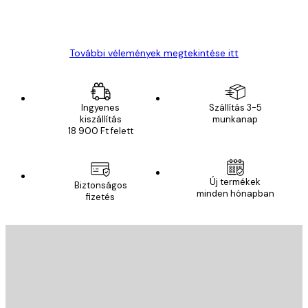
13 máj.
Gábor P
További vélemények megtekintése itt
Ingyenes
Szállítás 3-5
kiszállítás
munkanap
18 900 Ft felett
Új termékek
Biztonságos
minden hónapban
fizetés
E-mail