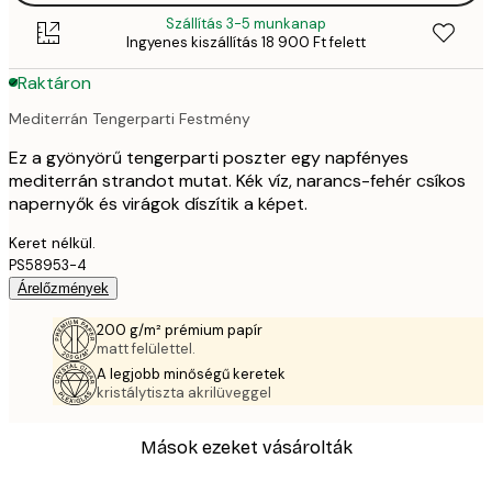
Szállítás 3-5 munkanap
Ingyenes kiszállítás 18 900 Ft felett
Raktáron
Mediterrán Tengerparti Festmény
Ez a gyönyörű tengerparti poszter egy napfényes
mediterrán strandot mutat. Kék víz, narancs-fehér csíkos
napernyők és virágok díszítik a képet.
Keret nélkül.
PS58953-4
Árelőzmények
200 g/m² prémium papír
matt felülettel.
A legjobb minőségű keretek
kristálytiszta akrilüveggel
Mások ezeket vásárolták