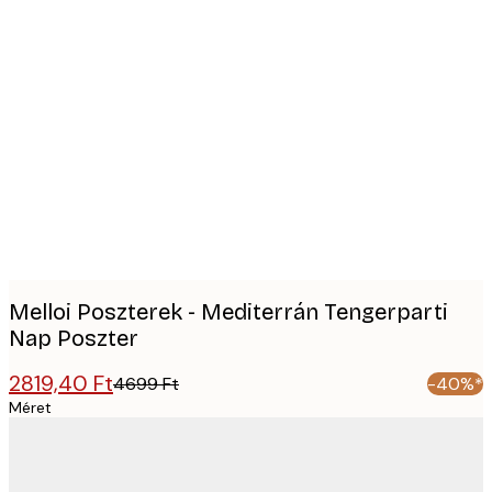
Product
images
Melloi Poszterek - Mediterrán Tengerparti
Nap Poszter
2819,40 Ft
4699 Ft
-40%*
Méret