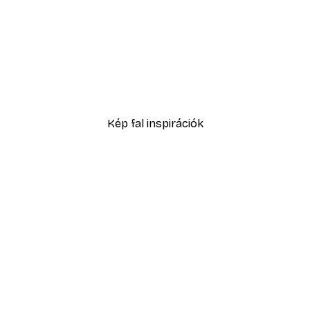
-40%*
r Poszter
Jó Kék - Gyümölcsszünet 
2819,40 Ft-tól
4699 Ft
Kép fal inspirációk