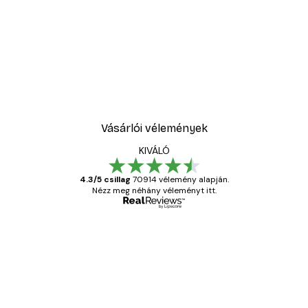
Vásárlói vélemények
KIVÁLÓ
4.3/5 csillag
70914 vélemény alapján.
Nézz meg néhány véleményt itt.
Ellenőrzött vásárló
Vásárlói
vélemények
Everything was OK!