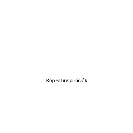
-30%*
ell No1 poszter
Sex and the City™ - Cosm
5416,60 Ft-tól
7738 Ft
Kép fal inspirációk