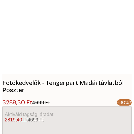
Product
images
Fotókedvelők - Tengerpart Madártávlatból
Poszter
3289,30 Ft
4699 Ft
-30%*
Aktiváld tagsági áradat
2819,40 Ft
4699 Ft