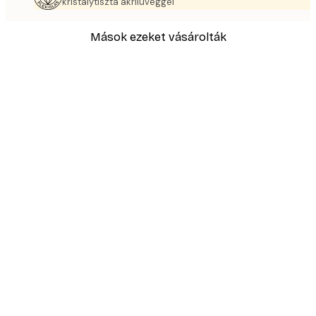
kristálytiszta akrilüveggel
Mások ezeket vásárolták