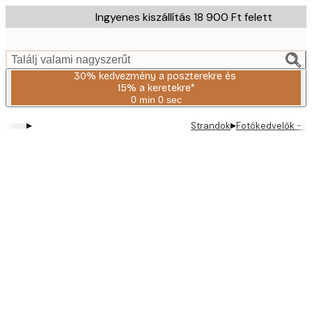
Skip
Ingyenes kiszállítás 18 900 Ft felett
to
main
content.
Találj valami nagyszerűt
30% kedvezmény a poszterekre és
15% a keretekre*
0 min
0 sec
Érvényes:
2026-
▸
▸
Strandok
Fotókedvelők - T
08-
06