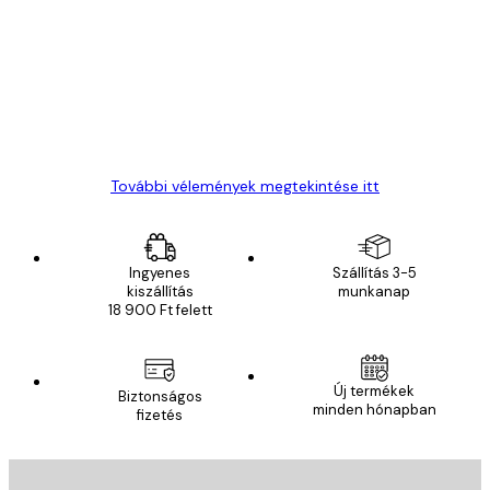
vélemények
Everything was OK!
13 máj.
Gábor P
További vélemények megtekintése itt
Ingyenes
Szállítás 3-5
kiszállítás
munkanap
18 900 Ft felett
Új termékek
Biztonságos
minden hónapban
fizetés