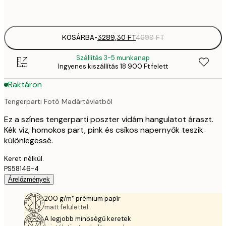
options
KOSÁRBA
-
3289,30 FT
4699 FT
Szállítás 3-5 munkanap
Ingyenes kiszállítás 18 900 Ft felett
Raktáron
Tengerparti Fotó Madártávlatból
Ez a színes tengerparti poszter vidám hangulatot áraszt.
Kék víz, homokos part, pink és csíkos napernyők teszik
különlegessé.
Keret nélkül.
PS58146-4
Árelőzmények
200 g/m² prémium papír
matt felülettel.
A legjobb minőségű keretek