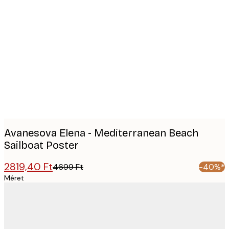
Product
images
Avanesova Elena - Mediterranean Beach
Sailboat Poster
2819,40 Ft
4699 Ft
-40%*
Méret