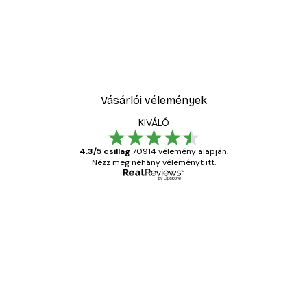
Vásárlói vélemények
KIVÁLÓ
4.3/5 csillag
70914 vélemény alapján.
Nézz meg néhány véleményt itt.
Ellenőrzött vásárló
Vásárlói
vélemények
Everything was OK!
13 máj.
Gábor P