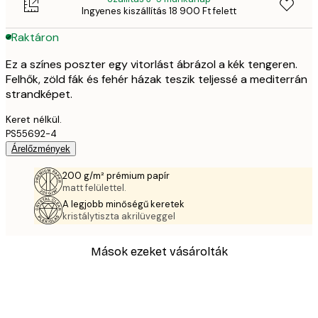
Ingyenes kiszállítás 18 900 Ft felett
Raktáron
Ez a színes poszter egy vitorlást ábrázol a kék tengeren.
Felhők, zöld fák és fehér házak teszik teljessé a mediterrán
strandképet.
Keret nélkül.
PS55692-4
Árelőzmények
200 g/m² prémium papír
matt felülettel.
A legjobb minőségű keretek
kristálytiszta akrilüveggel
Mások ezeket vásárolták