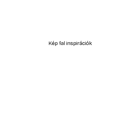
-40%*
sztus Poszter
Mediterrán Tengerparti F
4185 Ft-tól
6975 Ft
Kép fal inspirációk