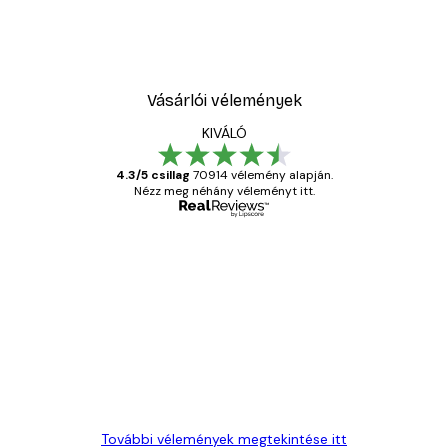
Vásárlói vélemények
KIVÁLÓ
4.3/5 csillag
70914 vélemény alapján.
Nézz meg néhány véleményt itt.
Ellenőrzött vásárló
Vásárlói
vélemények
Everything was OK!
13 máj.
Gábor P
További vélemények megtekintése itt