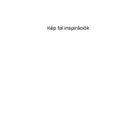
Konyhakerti növények po
4185 Ft-tól
6975 Ft
Kép fal inspirációk