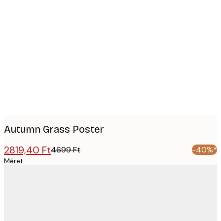
Product
images
Autumn Grass Poster
2819,40 Ft
4699 Ft
-40%*
Méret