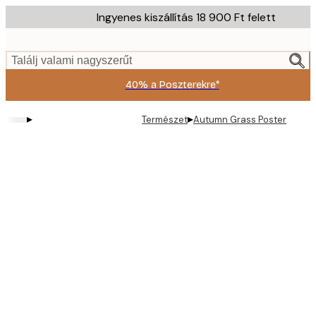
Skip
Ingyenes kiszállítás 18 900 Ft felett
to
main
content.
Találj valami nagyszerűt
40% a Poszterekre*
▸
▸
Természet
Autumn Grass Poster