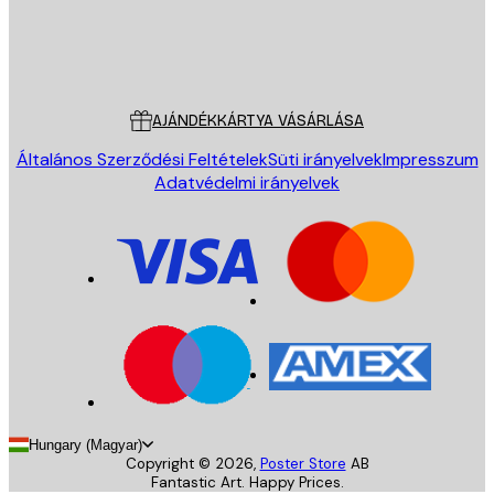
Áruház
Poster Store
Ügyfélszolgálat
AJÁNDÉKKÁRTYA VÁSÁRLÁSA
Általános Szerződési Feltételek
Süti irányelvek
Impresszum
Adatvédelmi irányelvek
Hungary (Magyar)
Copyright ©
2026
,
Poster Store
AB
Fantastic Art. Happy Prices.