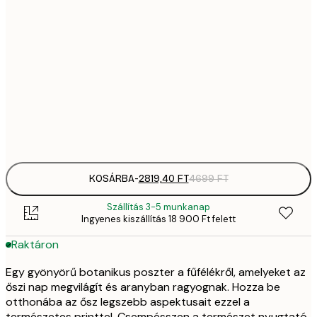
2819,
21x30 cm
4
41
30x40 cm
6
70
50x70 cm
11 
Frame
options
KOSÁRBA
-
2819,40 FT
4699 FT
Szállítás 3-5 munkanap
Ingyenes kiszállítás 18 900 Ft felett
Raktáron
Egy gyönyörű botanikus poszter a fűfélékről, amelyeket az
őszi nap megvilágít és aranyban ragyognak. Hozza be
otthonába az ősz legszebb aspektusait ezzel a
természetes printtel. Csempésszen a természet nyugtató