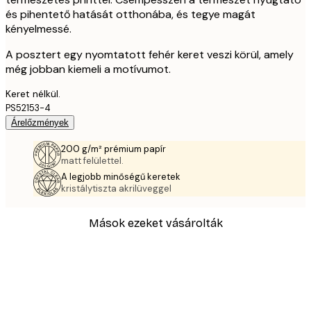
és pihentető hatását otthonába, és tegye magát
kényelmessé.
A posztert egy nyomtatott fehér keret veszi körül, amely
még jobban kiemeli a motívumot.
Keret nélkül.
PS52153-4
Árelőzmények
200 g/m² prémium papír
matt felülettel.
A legjobb minőségű keretek
kristálytiszta akrilüveggel
Mások ezeket vásárolták