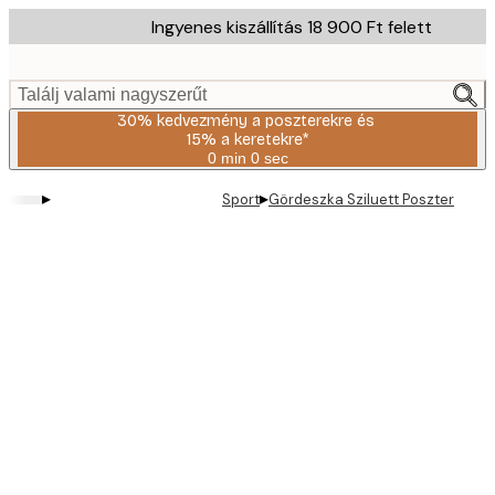
Skip
Ingyenes kiszállítás 18 900 Ft felett
to
main
content.
Találj valami nagyszerűt
30% kedvezmény a poszterekre és
15% a keretekre*
0 min
0 sec
Érvényes:
2026-
▸
▸
Sport
Gördeszka Sziluett Poszter
08-
06