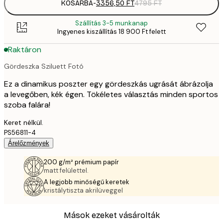
KOSÁRBA
-
3356,50 FT
4795 FT
Szállítás 3-5 munkanap
Ingyenes kiszállítás 18 900 Ft felett
Raktáron
Gördeszka Sziluett Fotó
Ez a dinamikus poszter egy gördeszkás ugrását ábrázolja
a levegőben, kék égen. Tökéletes választás minden sportos
szoba falára!
Keret nélkül.
PS56811-4
Árelőzmények
200 g/m² prémium papír
matt felülettel.
A legjobb minőségű keretek
kristálytiszta akrilüveggel
Mások ezeket vásárolták