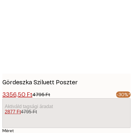
Product
images
Gördeszka Sziluett Poszter
3356,50 Ft
4795 Ft
-30%*
Aktiváld tagsági áradat
2877 Ft
4795 Ft
Méret