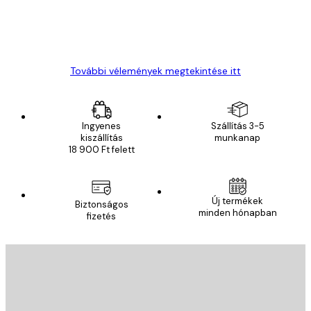
13 máj.
Gábor P
További vélemények megtekintése itt
Ingyenes
Szállítás 3-5
kiszállítás
munkanap
18 900 Ft felett
Új termékek
Biztonságos
minden hónapban
fizetés