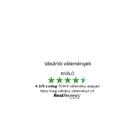
Vásárlói vélemények
KIVÁLÓ
4.3/5 csillag
70914 vélemény alapján.
Nézz meg néhány véleményt itt.
Ellenőrzött vásárló
Vásárlói
vélemények
Everything was OK!