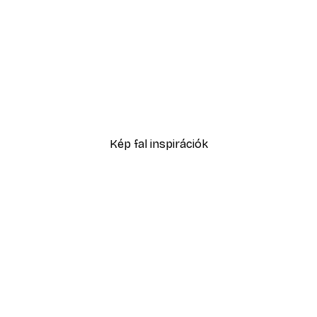
-30%*
No1 Poster
Daruk az esőerdőben pos
4882,50 Ft-tól
6975 Ft
Kép fal inspirációk