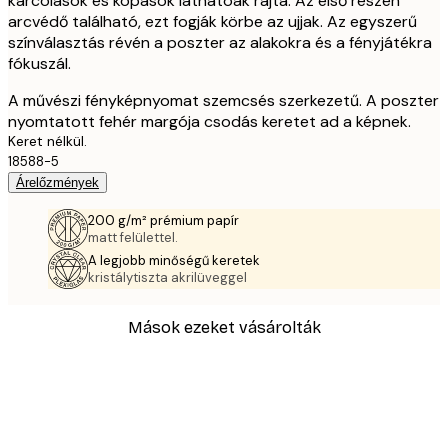
karcolások és kopások láthatóak rajta. Az első részen
arcvédő található, ezt fogják körbe az ujjak. Az egyszerű
színválasztás révén a poszter az alakokra és a fényjátékra
fókuszál.
A művészi fényképnyomat szemcsés szerkezetű. A poszter
nyomtatott fehér margója csodás keretet ad a képnek.
Keret nélkül.
18588-5
Árelőzmények
200 g/m² prémium papír
matt felülettel.
A legjobb minőségű keretek
kristálytiszta akrilüveggel
Mások ezeket vásárolták