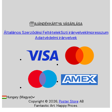
Áruház
Poster Store
Ügyfélszolgálat
AJÁNDÉKKÁRTYA VÁSÁRLÁSA
Általános Szerződési Feltételek
Süti irányelvek
Impresszum
Adatvédelmi irányelvek
Hungary (Magyar)
Copyright ©
2026
,
Poster Store
AB
Fantastic Art. Happy Prices.