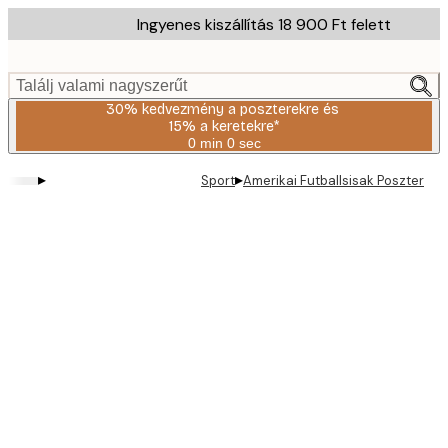
Skip
Ingyenes kiszállítás 18 900 Ft felett
to
main
content.
Találj valami nagyszerűt
30% kedvezmény a poszterekre és
15% a keretekre*
0 min
0 sec
Érvényes:
2026-
▸
▸
Sport
Amerikai Futballsisak Poszter
08-
06