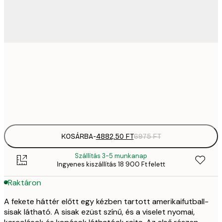
4882,
30x40 cm
6
Frame
options
KOSÁRBA
-
4882,50 FT
6975 FT
Szállítás 3-5 munkanap
Ingyenes kiszállítás 18 900 Ft felett
Raktáron
A fekete háttér előtt egy kézben tartott amerikaifutball-
sisak látható. A sisak ezüst színű, és a viselet nyomai,