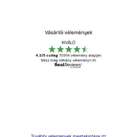
Vásárlói vélemények
KIVÁLÓ
4.3/5 csillag
70914 vélemény alapján.
Nézz meg néhány véleményt itt.
Ellenőrzött vásárló
Vásárlói
vélemények
Everything was OK!
13 máj.
Gábor P
További vélemények megtekintése itt