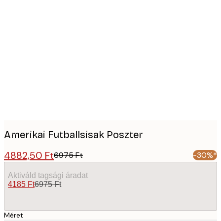
Product
images
Amerikai Futballsisak Poszter
4882,50 Ft
6975 Ft
-30%*
Aktiváld tagsági áradat
4185 Ft
6975 Ft
Méret