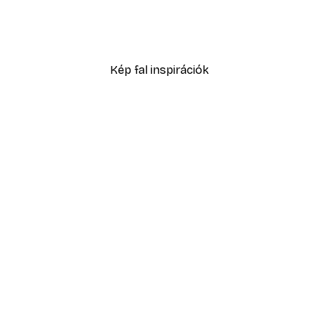
 poszter
Fenséges elefánt poszte
3289,30 Ft-tól
4699 Ft
Kép fal inspirációk