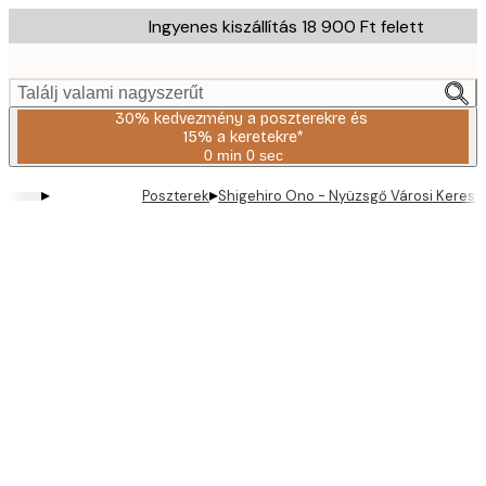
Skip
Ingyenes kiszállítás 18 900 Ft felett
to
main
content.
Találj valami nagyszerűt
30% kedvezmény a poszterekre és
15% a keretekre*
0 min
0 sec
Érvényes:
2026-
▸
▸
Poszterek
Shigehiro Ono - Nyüzsgő Városi Keresz
08-
06