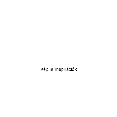
-30%*
n poszter
Eucalyptus Shades No2 P
3289,30 Ft-tól
4699 Ft
Kép fal inspirációk