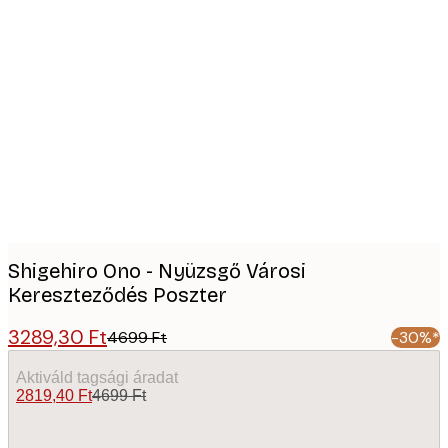
Product
images
Shigehiro Ono - Nyüzsgő Városi
Kereszteződés Poszter
3289,30 Ft
4699 Ft
-30%*
Aktiváld tagsági áradat
2819,40 Ft
4699 Ft