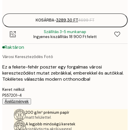
options
KOSÁRBA
-
3289,30 FT
4699 FT
Szállítás 3-5 munkanap
Ingyenes kiszállítás 18 900 Ft felett
Raktáron
Városi Kereszteződés Fotó
Ez a fekete-fehér poszter egy forgalmas városi
kereszteződést mutat zebrákkal, emberekkel és autókkal.
Tökéletes választás modern otthonodba!
Keret nélkül.
PS57201-4
Árelőzmények
200 g/m² prémium papír
matt felülettel.
A legjobb minőségű keretek
kristálytiszta akrilüveggel