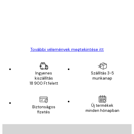
vélemények
Everything was OK!
13 máj.
Gábor P
További vélemények megtekintése itt
Ingyenes
Szállítás 3-5
kiszállítás
munkanap
18 900 Ft felett
Új termékek
Biztonságos
minden hónapban
fizetés