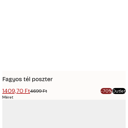
Product
images
Fagyos tél poszter
1409,70 Ft
4699 Ft
-70%
Outlet
Méret