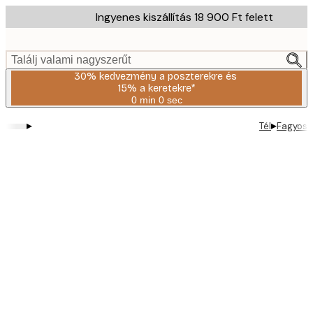
Skip
Ingyenes kiszállítás 18 900 Ft felett
to
main
content.
Találj valami nagyszerűt
30% kedvezmény a poszterekre és
15% a keretekre*
0 min
0 sec
Érvényes:
2026-
▸
▸
Tél
Fagyos t
08-
06