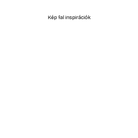
1601,60 Ft-tól
2288 Ft
Kép fal inspirációk