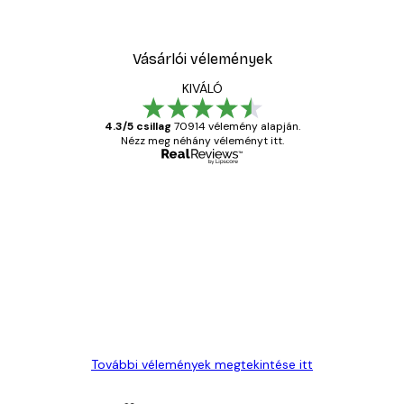
Vásárlói vélemények
KIVÁLÓ
4.3/5 csillag
70914 vélemény alapján.
Nézz meg néhány véleményt itt.
Ellenőrzött vásárló
Vásárlói
vélemények
Everything was OK!
13 máj.
Gábor P
További vélemények megtekintése itt