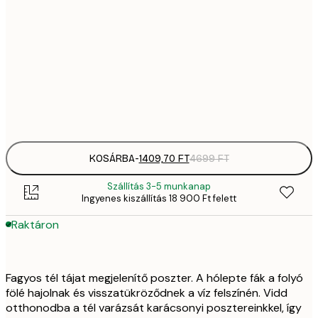
1409,
21x30 cm
4
2092,
30x40 cm
6
Frame
options
KOSÁRBA
-
1409,70 FT
4699 FT
Szállítás 3-5 munkanap
Ingyenes kiszállítás 18 900 Ft felett
Raktáron
Fagyos tél tájat megjelenítő poszter. A hólepte fák a folyó
fölé hajolnak és visszatükröződnek a víz felszínén. Vidd
otthonodba a tél varázsát karácsonyi posztereinkkel, így