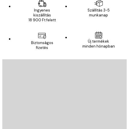
Ingyenes
Szállítás 3-5
kiszállítás
munkanap
18 900 Ft felett
Új termékek
Biztonságos
minden hónapban
fizetés
E-mail
KÜLDÉS
Áruház
Poster Store