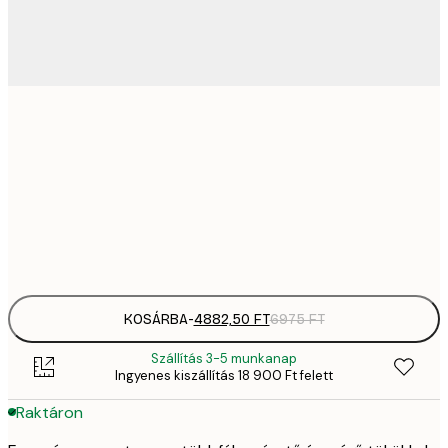
4882,
30x40 cm
6
82
50x70 cm
11 
Frame
options
KOSÁRBA
-
4882,50 FT
6975 FT
Szállítás 3-5 munkanap
Ingyenes kiszállítás 18 900 Ft felett
Raktáron