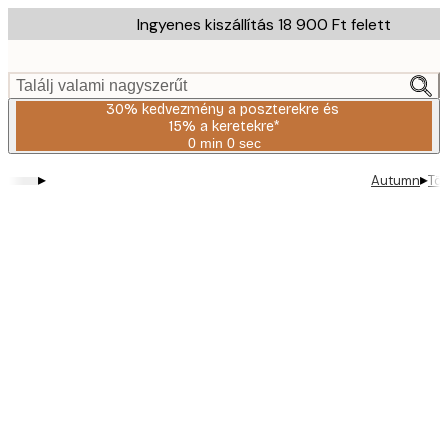
Skip
Ingyenes kiszállítás 18 900 Ft felett
to
main
content.
Találj valami nagyszerűt
30% kedvezmény a poszterekre és
15% a keretekre*
0 min
0 sec
Érvényes:
2026-
▸
▸
Autumn
Tök
08-
06