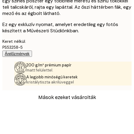
Egy színes poszter egy többféle méretű és színű tökökkel
teli talicskáról, rajta egy lapáttal. Az őszi háttérben fák, egy
mező és az égbolt látható.
Ez egy exkluzív nyomat, amelyet eredetileg egy fotós
készített a Művészeti Stúdiónkban.
Keret nélkül.
PS53258-5
Árelőzmények
200 g/m² prémium papír
matt felülettel.
A legjobb minőségű keretek
kristálytiszta akrilüveggel
Mások ezeket vásárolták