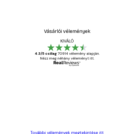
Vásárlói vélemények
KIVÁLÓ
4.3/5 csillag
70914 vélemény alapján.
Nézz meg néhány véleményt itt.
Ellenőrzött vásárló
Vásárlói
vélemények
Everything was OK!
13 máj.
Gábor P
További vélemények megtekintése itt