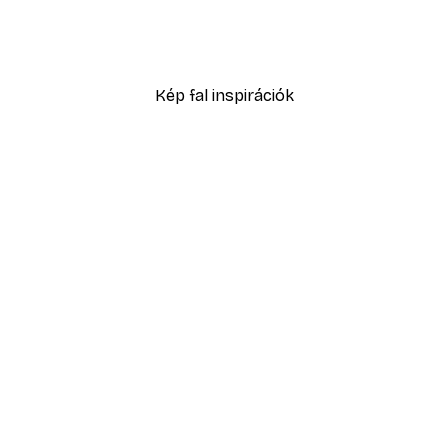
 Tengerparton Poszter
Nyáresti mező poszter
3289,30 Ft-tól
4699 Ft
Kép fal inspirációk