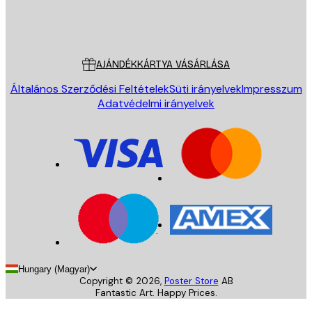
Áruház
Poster Store
Ügyfélszolgálat
AJÁNDÉKKÁRTYA VÁSÁRLÁSA
Általános Szerződési Feltételek
Süti irányelvek
Impresszum
Adatvédelmi irányelvek
Hungary (Magyar)
Copyright ©
2026
,
Poster Store
AB
Fantastic Art. Happy Prices.