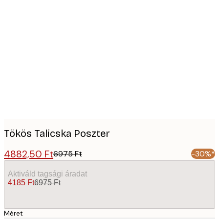
Product
images
Tökös Talicska Poszter
4882,50 Ft
6975 Ft
-30%*
Aktiváld tagsági áradat
4185 Ft
6975 Ft
Méret