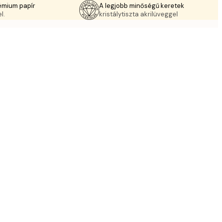
émium papír
A legjobb minőségű keretek
l.
kristálytiszta akrilüveggel