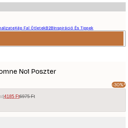
nalizate
Kép Fal Ötletek
B2B
Inspiráció És Tippek
tomne No1 Poszter
-30%*
at
|
4185 Ft
6975 Ft