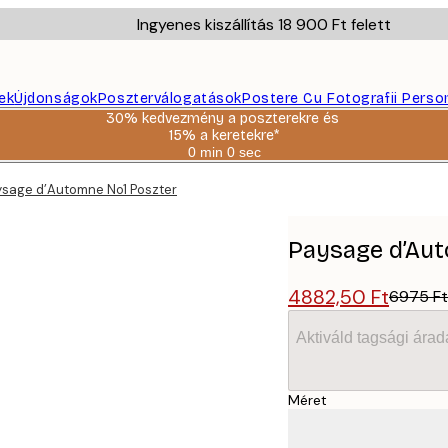
Ingyenes kiszállítás 18 900 Ft felett
ek
Újdonságok
Poszterválogatások
Postere Cu Fotografii Perso
30% kedvezmény a poszterekre és
15% a keretekre*
0 min
0 sec
Érvényes:
2026-
ysage d’Automne No1 Poszter
08-
06
Paysage d’Au
4882,50 Ft
6975 Ft
Aktiváld tagsági árad
Méret