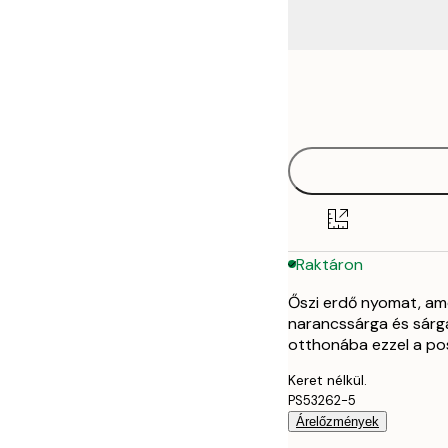
Frame
30x40 cm
options
50x70 cm
Raktáron
Őszi erdő nyomat, ame
narancssárga és sárg
otthonába ezzel a pos
Keret nélkül.
PS53262-5
Árelőzmények