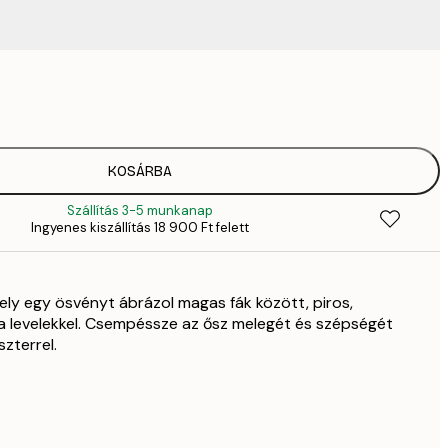
4882,
6
82
11 
KOSÁRBA
Szállítás 3-5 munkanap
Ingyenes kiszállítás 18 900 Ft felett
ly egy ösvényt ábrázol magas fák között, piros,
a levelekkel. Csempéssze az ősz melegét és szépségét
zterrel.