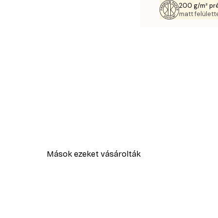
200 g/m² pr
matt felülette
Mások ezeket vásárolták