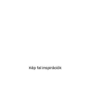
-30%*
Hálás Szív Poszter
1601,60 Ft-tól
2288 Ft
Kép fal inspirációk