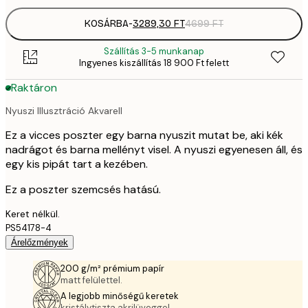
KOSÁRBA
-
3289,30 FT
4699 FT
Szállítás 3-5 munkanap
Ingyenes kiszállítás 18 900 Ft felett
Raktáron
Nyuszi Illusztráció Akvarell
Ez a vicces poszter egy barna nyuszit mutat be, aki kék
nadrágot és barna mellényt visel. A nyuszi egyenesen áll, és
egy kis pipát tart a kezében.
Ez a poszter szemcsés hatású.
Keret nélkül.
PS54178-4
Árelőzmények
200 g/m² prémium papír
matt felülettel.
A legjobb minőségű keretek
kristálytiszta akrilüveggel