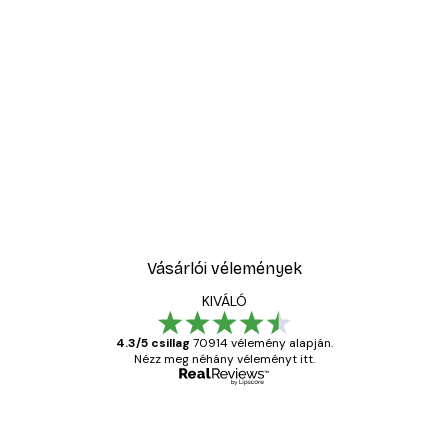
-30%*
Absztrakt kék akvarell N
3289,30 Ft-tól
4699 Ft
Vásárlói vélemények
KIVÁLÓ
4.3/5 csillag
70914 vélemény alapján.
Nézz meg néhány véleményt itt.
Ellenőrzött vásárló
Vásárlói