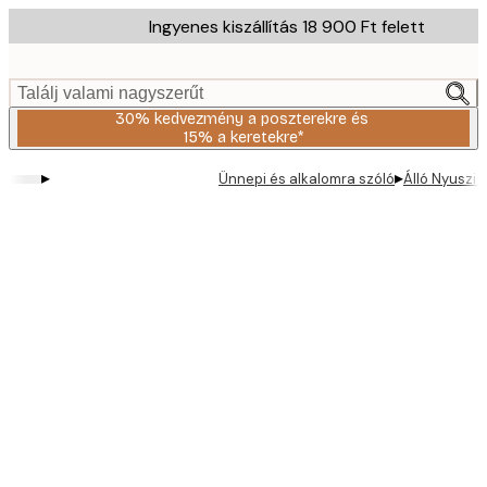
Skip
Ingyenes kiszállítás 18 900 Ft felett
to
main
content.
Találj valami nagyszerűt
30% kedvezmény a poszterekre és
15% a keretekre*
▸
▸
Ünnepi és alkalomra szóló
Álló Nyuszi 