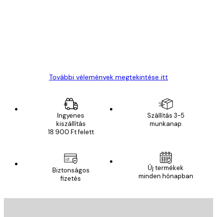
vélemények
Everything was OK!
13 máj.
Gábor P
További vélemények megtekintése itt
Ingyenes
Szállítás 3-5
kiszállítás
munkanap
18 900 Ft felett
Új termékek
Biztonságos
minden hónapban
fizetés