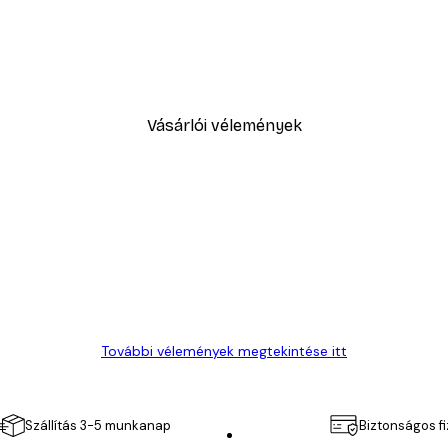
-30%*
Sex and the City™ - Cosmopol
5416,60 Ft-tól
7738 Ft
Vásárlói vélemények
További vélemények megtekintése itt
Szállítás 3-5 munkanap
Biztonságos f