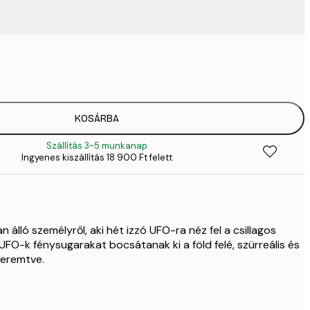
6484,
9
KOSÁRBA
Szállítás 3-5 munkanap
Ingyenes kiszállítás 18 900 Ft felett
 álló személyről, aki hét izzó UFO-ra néz fel a csillagos
UFO-k fénysugarakat bocsátanak ki a föld felé, szürreális és
teremtve.