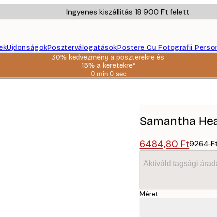
Ingyenes kiszállítás 18 900 Ft felett
ek
Újdonságok
Poszterválogatások
Postere Cu Fotografii Perso
30% kedvezmény a poszterekre és
15% a keretekre*
0 min
0 sec
Érvényes:
2026-
UFO Poszter
08-
06
Samantha Hear
6484,80 Ft
9264 F
Aktiváld tagsági árad
Méret