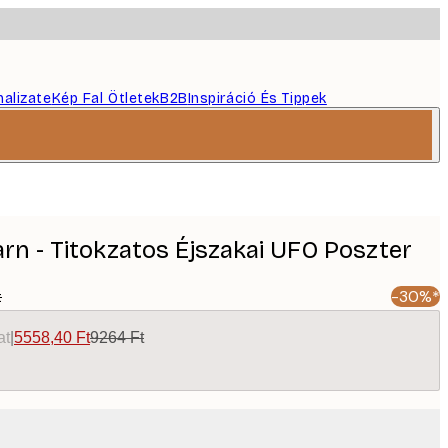
nalizate
Kép Fal Ötletek
B2B
Inspiráció És Tippek
n - Titokzatos Éjszakai UFO Poszter
t
-30%*
at
|
5558,40 Ft
9264 Ft