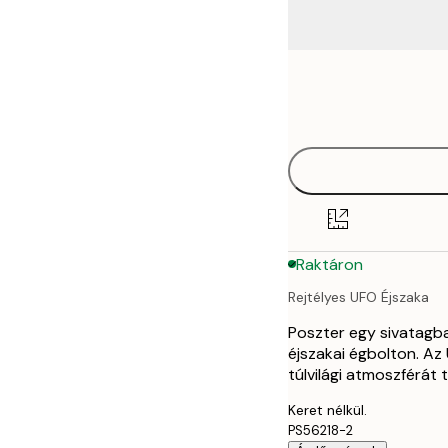
Frame
50x50 cm
options
Raktáron
Rejtélyes UFO Éjszaka
Poszter egy sivatagban
éjszakai égbolton. Az 
túlvilági atmoszférát 
Keret nélkül.
PS56218-2