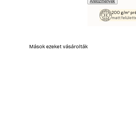
Árelőzmények
200 g/m² pr
matt felülette
Mások ezeket vásárolták