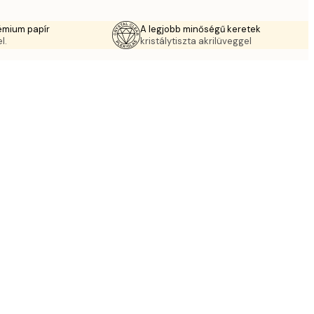
émium papír
A legjobb minőségű keretek
l.
kristálytiszta akrilüveggel