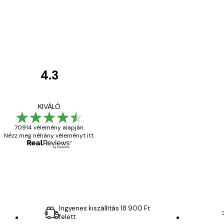
4.3
Vásárlói
vélemények
Everything was OK!
KIVÁLÓ
70914 vélemény alapján.
Nézz meg néhány véleményt itt.
13 máj.
Gábor P
Ingyenes kiszállítás 18 900 Ft
felett