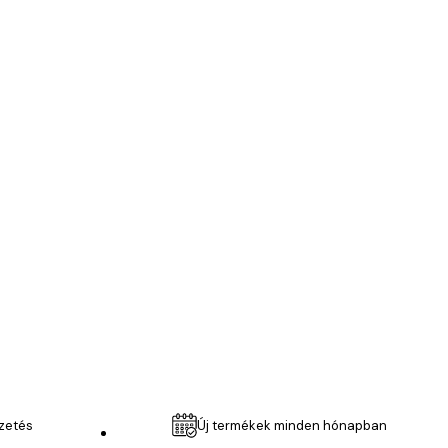
itan Poszter
Ellenőrzött vásárló
Very good qu
6 ápr.
Anikó R
izetés
Új termékek minden hónapban