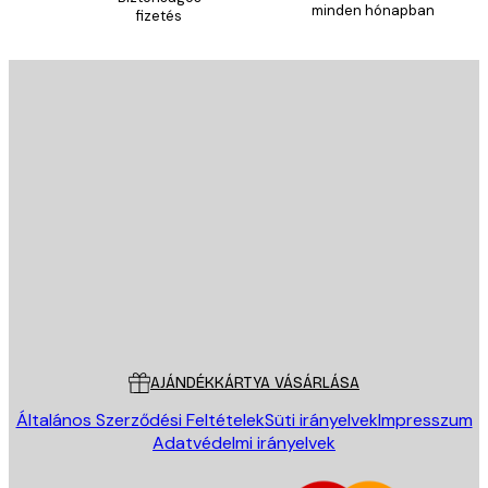
minden hónapban
fizetés
E-mail
KÜLDÉS
Áruház
Poster Store
Ügyfélszolgálat
AJÁNDÉKKÁRTYA VÁSÁRLÁSA
Általános Szerződési Feltételek
Süti irányelvek
Impresszum
Adatvédelmi irányelvek