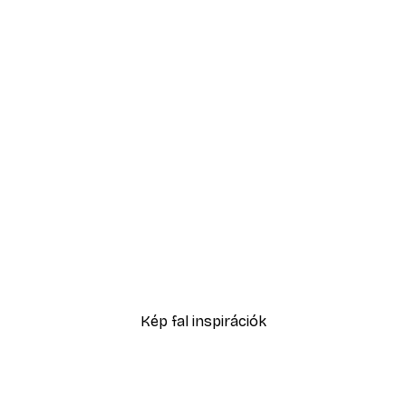
-30%*
Tengerparti szörf poszte
4882,50 Ft-tól
6975 Ft
Kép fal inspirációk