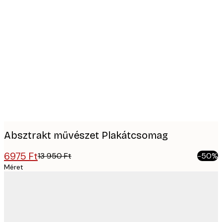
Product
images
Absztrakt művészet Plakátcsomag
6975 Ft
13 950 Ft
-50%
Méret