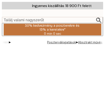
Skip
Ingyenes kiszállítás 18 900 Ft felett
to
main
content.
Találj valami nagyszerűt
30% kedvezmény a poszterekre és
15% a keretekre*
0 min
0 sec
Érvényes:
2026-
▸
▸
Poszterválogatások
Absztrakt művész
08-
06