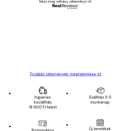
Nézz meg néhány véleményt itt.
Ellenőrzött vásárló
Vásárlói
vélemények
Everything was OK!
13 máj.
Gábor P
További vélemények megtekintése itt
Ingyenes
Szállítás 3-5
kiszállítás
munkanap
18 900 Ft felett
Új termékek
Biztonságos