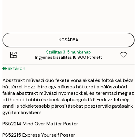
69
30x40 cm
13 
11 7
50x70 cm
23 
KOSÁRBA
Szállítás 3-5 munkanap
Ingyenes kiszállítás 18 900 Ft felett
Raktáron
Absztrakt művészi duó fekete vonalakkal és foltokkal, bézs
háttérrel. Hozz létre egy stílusos hátteret a hálószobád
falára absztrakt művészi nyomatokkal, és teremtsd meg az
otthonod többi részének alaphangulatát! Fedezz fel még
ennél is tökéletesebb párosításokat poszterválogatásaink
gyűjteményében!
PS52214 Mind Over Matter Poster
PS52215 Express Yourself Poster