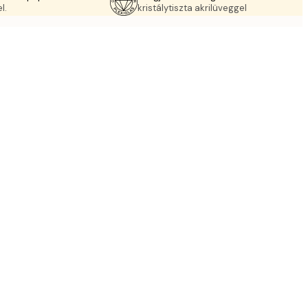
l.
kristálytiszta akrilüveggel