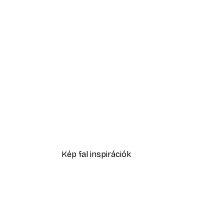
-70%
Outlet
Taurus Poster
1409,70 Ft-tól
4699 Ft
Kép fal inspirációk