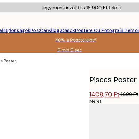
Ingyenes kiszállítás 18 900 Ft felett
ek
Újdonságok
Poszterválogatások
Postere Cu Fotografii Perso
40% a Poszterekre*
0 min
0 sec
Érvényes:
2026-
es Poster
08-
09
Pisces Poster
1409,70 Ft
4699 Ft
Méret