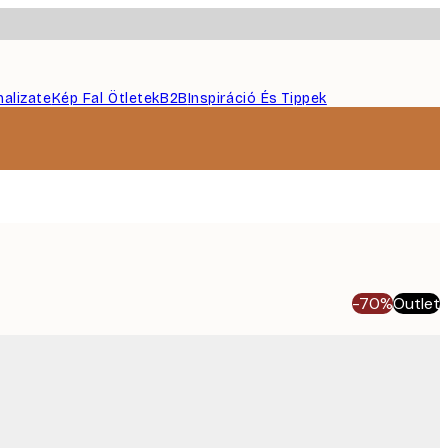
nalizate
Kép Fal Ötletek
B2B
Inspiráció És Tippek
-70%
Outlet