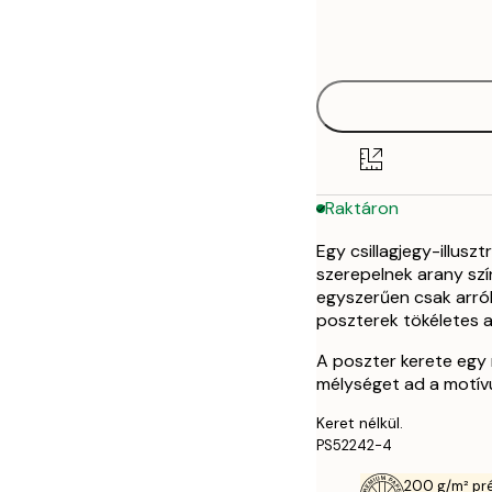
Frame
21x30 cm
options
30x40 cm
50x70 cm
Raktáron
Egy csillagjegy-illuszt
szerepelnek arany szín
egyszerűen csak arról,
poszterek tökéletes 
A poszter kerete egy 
mélységet ad a motív
Keret nélkül.
PS52242-4
200 g/m² pr