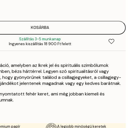
1409,
4
2092,
6
35
KOSÁRBA
11 
Szállítás 3-5 munkanap
Ingyenes kiszállítás 18 900 Ft felett
ráció, amelyben az Ikrek jel és spirituális szimbólumok
ben, bézs háttérrel. Legyen szó spiritualitásról vagy
 hogy gyönyörűnek találod a csillagjegyeket, a csillagjegy-
ajándékot jelentenek magadnak vagy egy kedves barátnak.
nyomtatott fehér keret, ami még jobban kiemeli és
umnak.
émium papír
A legjobb minőségű keretek