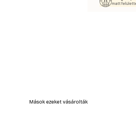
matt felülette
Mások ezeket vásárolták