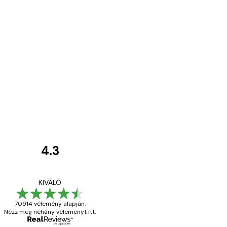
4.3
Vásárlói
vélemények
Everything was OK!
KIVÁLÓ
70914 vélemény alapján.
Nézz meg néhány véleményt itt.
13 máj.