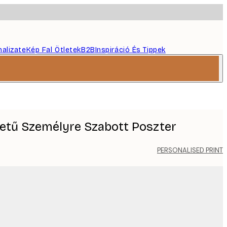
nalizate
Kép Fal Ötletek
B2B
Inspiráció És Tippek
 betű Személyre Szabott Poszter
PERSONALISED PRINT