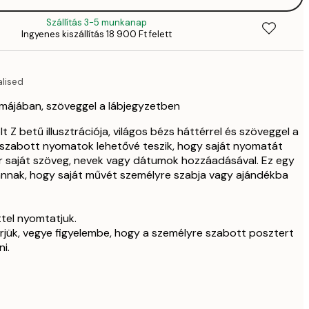
10 9
Szállítás 3-5 munkanap
Ingyenes kiszállítás 18 900 Ft felett
13 9
alised
rmájában, szöveggel a lábjegyzetben
 Z betű illusztrációja, világos bézs háttérrel és szöveggel a
e szabott nyomatok lehetővé teszik, hogy saját nyomatát
ár saját szöveg, nevek vagy dátumok hozzáadásával. Ez egy
nnak, hogy saját művét személyre szabja vagy ajándékba
ttel nyomtatjuk.
érjük, vegye figyelembe, hogy a személyre szabott posztert
i.