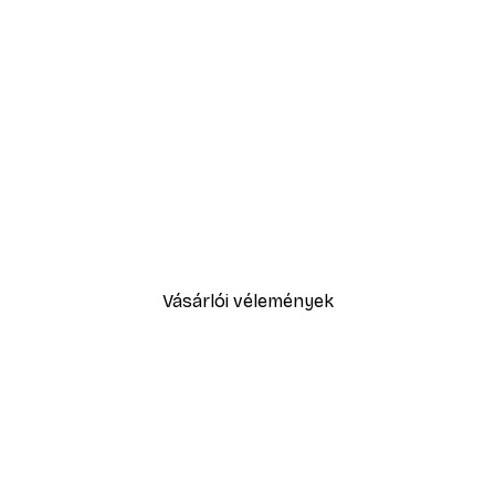
-30%*
Füves homokdűne poszter
3289,30 Ft-tól
4699 Ft
Vásárlói vélemények