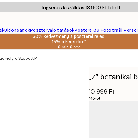
Ingyenes kiszállítás 18 900 Ft felett
ek
Újdonságok
Poszterválogatások
Postere Cu Fotografii Perso
30% kedvezmény a poszterekre és
15% a keretekre*
0 min
0 sec
Érvényes:
2026-
Személyre Szabott Poszter
08-
06
„Z” botanikai
10 999 Ft
Méret