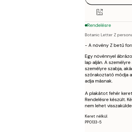
30x40 cm
50x70 cm
Rendelésre
Botanic Letter Z person
- A növény Z betű fo
Egy növénnyel ábrázolt
lap alján. A személyr
személyre szabja, ak
szórakoztató módja a
adja másnak.
A plakátot fehér kere
Rendelésre készült. K
nem lehet visszakülden
Keret nélkül.
PP0133-5