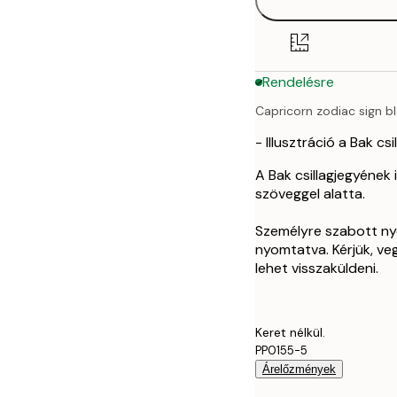
30x40 cm
50x70 cm
Rendelésre
Capricorn zodiac sign b
- Illusztráció a Bak cs
A Bak csillagjegyének 
szöveggel alatta.
Személyre szabott ny
nyomtatva. Kérjük, v
lehet visszaküldeni.
Keret nélkül.
PP0155-5
Árelőzmények