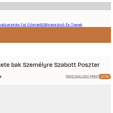
nalizate
Kép Fal Ötletek
B2B
Inspiráció És Tippek
ekete bak Személyre Szabott Poszter
t
-20%*
PERSONALISED PRINT