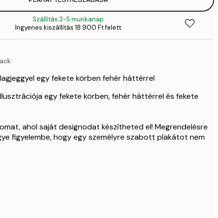
8799,
10 
Szállítás 3-5 munkanap
11 199,
Ingyenes kiszállítás 18 900 Ft felett
13 
lack
illagjeggyel egy fekete körben fehér háttérrel
illusztrációja egy fekete körben, fehér háttérrel és fekete
omat, ahol saját designodat készítheted el! Megrendelésre
egye figyelembe, hogy egy személyre szabott plakátot nem