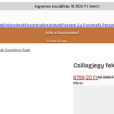
Ingyenes kiszállítás 18 900 Ft felett
ek
Újdonságok
Poszterválogatások
Postere Cu Fotografii Perso
40% a Poszterekre*
0 min
0 sec
Érvényes:
2026-
 bak Személyre Szabott Poszter
08-
09
Csillagjegy f
8799,20 Ft
10 999 F
Méret