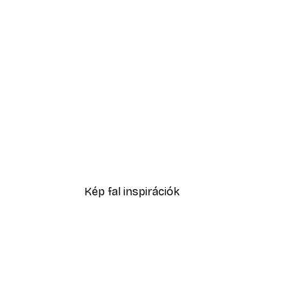
-40%*
Absztrakt kék akvarell No2 p
2819,40 Ft-tól
4699 Ft
Kép fal inspirációk