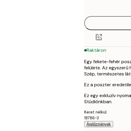
options
30x40 cm
50x70 cm
Raktáron
Egy fekete-fehér posz
felülete. Az egyszerű
Szép, természetes lát
Ez a poszter eredetile
Ez egy exkluzív nyoma
Stúdiónkban.
Keret nélkül.
18786-3
Árelőzmények