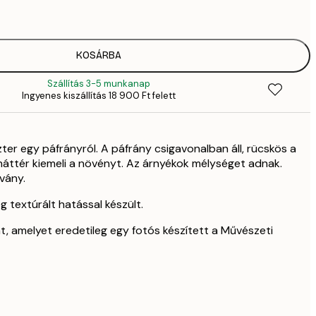
2
41
6
70
KOSÁRBA
11 
Szállítás 3-5 munkanap
Ingyenes kiszállítás 18 900 Ft felett
ter egy páfrányról. A páfrány csigavonalban áll, rücskös a
 háttér kiemeli a növényt. Az árnyékok mélységet adnak.
vány.
g textúrált hatással készült.
t, amelyet eredetileg egy fotós készített a Művészeti