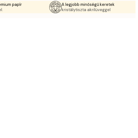
émium papír
A legjobb minőségű keretek
l.
kristálytiszta akrilüveggel