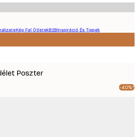
nalizate
Kép Fal Ötletek
B2B
Inspiráció És Tippek
élet Poszter
-40%*