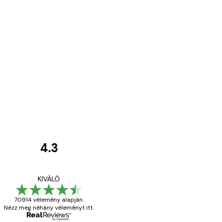
4.3
Vásárlói
vélemények
Everything was OK!
KIVÁLÓ
70914 vélemény alapján.
Nézz meg néhány véleményt itt.
13 máj.