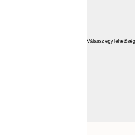
Válassz egy lehetősége
Frame
13x18 cm