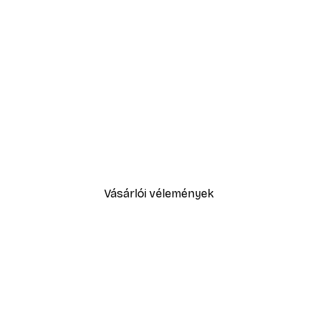
-40%*
Százszorszép mező poszter
2819,40 Ft-tól
4699 Ft
Vásárlói vélemények