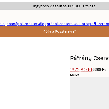
Ingyenes kiszállítás 18 900 Ft felett
ek
Újdonságok
Poszterválogatások
Postere Cu Fotografii Perso
40% a Poszterekre*
Páfrány Csend
1372,80 Ft
2288 Ft
Méret