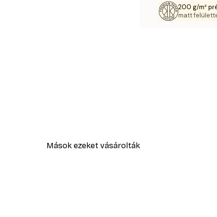
200 g/m² pr
matt felülette
Mások ezeket vásárolták