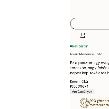
Frame
21x30 cm
options
30x40 cm
40x50 cm
50x70 cm
Raktáron
70x100 cm
Nyári Medence Fotó
Ez a poszter egy nyug
teraszon, nagy fehér ka
napos kép tökéletes 
Keret nélkül.
PS55096-4
Árelőzmények
200 g/m² pr
matt felülette