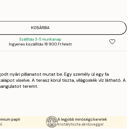
28
4
4642,
7
5885,
KOSÁRBA
9
Szállítás 3-5 munkanap
8370,
Ingyenes kiszállítás 18 900 Ft felett
13 
12 752,
21 
odt nyári pillanatot mutat be. Egy személy ül egy fa
lapot viselve. A terasz körül tiszta, világoskék víz látható. A
hangulatot teremt.
émium papír
A legjobb minőségű keretek
l.
kristálytiszta akrilüveggel