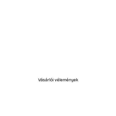
-40%*
Absztrakt kék akvarell No2 p
2819,40 Ft-tól
4699 Ft
Vásárlói vélemények