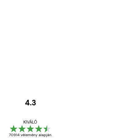
4.3
Vásárlói
vélemények
Everything was OK!
KIVÁLÓ
70914 vélemény alapján.