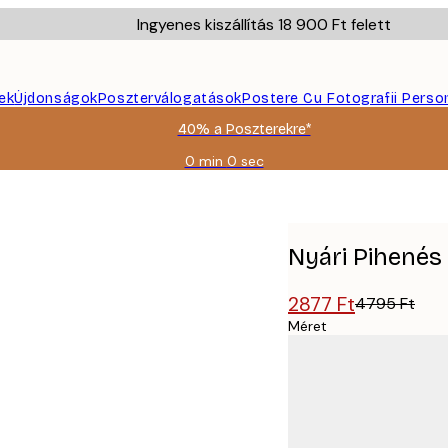
Ingyenes kiszállítás 18 900 Ft felett
ek
Újdonságok
Poszterválogatások
Postere Cu Fotografii Perso
40% a Poszterekre*
0 min
0 sec
Érvényes:
2026-
08-
09
Nyári Pihenés
2877 Ft
4795 Ft
Méret