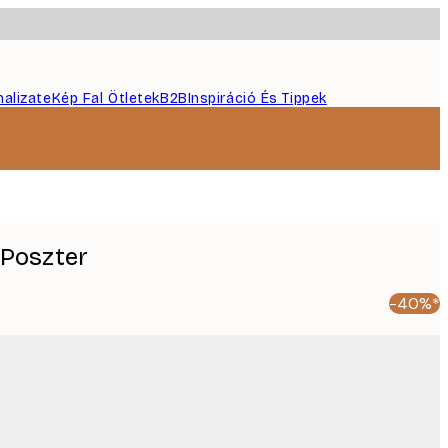
nalizate
Kép Fal Ötletek
B2B
Inspiráció És Tippek
 Poszter
-40%*