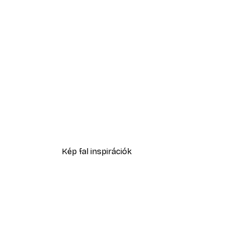
-30%*
Türkiz tengerpart poszter
3289,30 Ft-tól
4699 Ft
Kép fal inspirációk