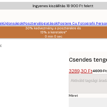
Ingyenes kiszállítás 18 900 Ft felett
ek
Újdonságok
Poszterválogatások
Postere Cu Fotografii Perso
30% kedvezmény a poszterekre és
15% a keretekre*
0 min
0 sec
Érvényes:
2026-
er
08-
06
Csendes tenge
3289,30 Ft
4699 Ft
Aktiváld tagsági árad
Méret