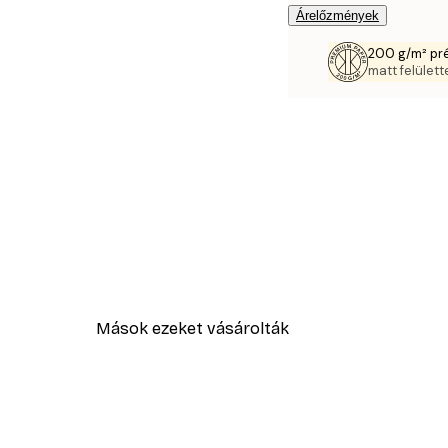
Árelőzmények
200 g/m² pr
matt felülette
Mások ezeket vásárolták