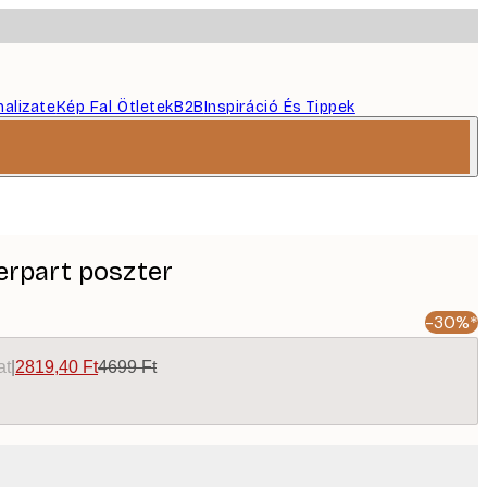
nalizate
Kép Fal Ötletek
B2B
Inspiráció És Tippek
rpart poszter
-30%*
at
|
2819,40 Ft
4699 Ft