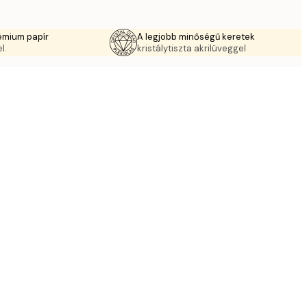
émium papír
A legjobb minőségű keretek
l.
kristálytiszta akrilüveggel