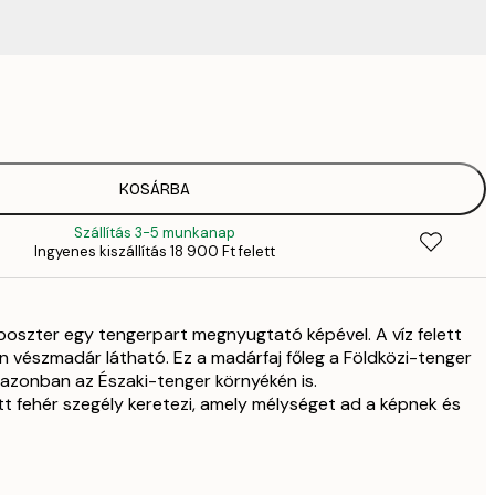
3289,
4
4882,
6
6484,
KOSÁRBA
9
Szállítás 3-5 munkanap
6484,
Ingyenes kiszállítás 18 900 Ft felett
9
12 512,
17 
oszter egy tengerpart megnyugtató képével. A víz felett
 vészmadár látható. Ez a madárfaj főleg a Földközi-tenger
án azonban az Északi-tenger környékén is.
 fehér szegély keretezi, amely mélységet ad a képnek és