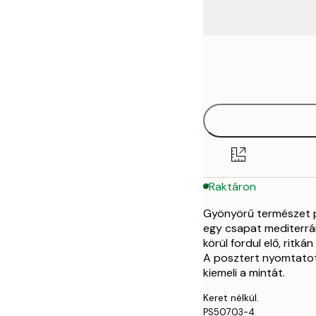
Frame
21x30 cm
options
30x40 cm
40x50 cm
50x50 cm
Raktáron
70x100 cm
Gyönyörű természet p
egy csapat mediterrán
körül fordul elő, ritk
A posztert nyomtatott
kiemeli a mintát.
Keret nélkül.
PS50703-4