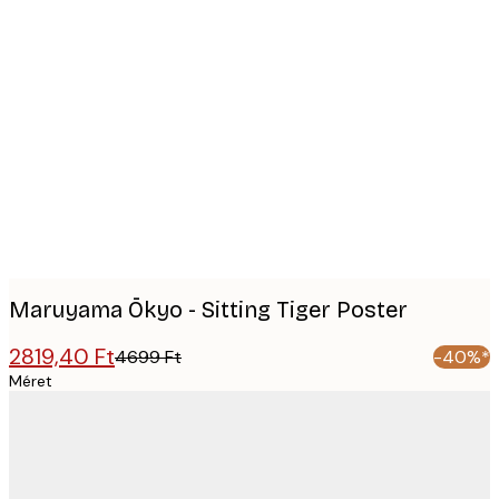
Product
images
Maruyama Ōkyo - Sitting Tiger Poster
2819,40 Ft
4699 Ft
-40%*
Méret