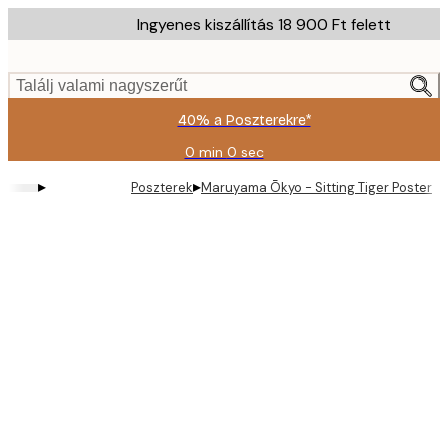
Skip
Ingyenes kiszállítás 18 900 Ft felett
to
main
content.
Találj valami nagyszerűt
40% a Poszterekre*
0 min
0 sec
Érvényes:
2026-
▸
▸
Poszterek
Maruyama Ōkyo - Sitting Tiger Poster
08-
09