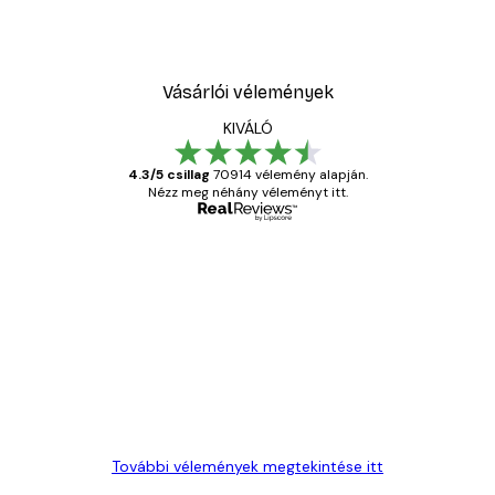
Vásárlói vélemények
KIVÁLÓ
4.3/5 csillag
70914 vélemény alapján.
Nézz meg néhány véleményt itt.
Ellenőrzött vásárló
Vásárlói
vélemények
Everything was OK!
13 máj.
Gábor P
További vélemények megtekintése itt