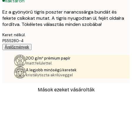
Raktáron
Ez a gyönyörű tigris poszter narancssárga bundát és
fekete csíkokat mutat. A tigris nyugodtan ül, fejét oldalra
fordítva. Tökéletes választás minden szobába!
Keret nélkül.
PS55280-4
Árelőzmények
200 g/m² prémium papír
matt felülettel.
A legjobb minőségű keretek
kristálytiszta akrilüveggel
Mások ezeket vásárolták