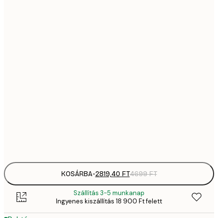
2819,
21x30 cm
4
41
30x40 cm
6
5558,
40x50 cm
9
70
50x70 cm
11 
10 7
70x100 cm
17 
Frame
options
KOSÁRBA
-
2819,40 FT
4699 FT
Szállítás 3-5 munkanap
Ingyenes kiszállítás 18 900 Ft felett