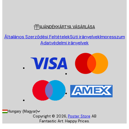
Áruház
Poster Store
Ügyfélszolgálat
AJÁNDÉKKÁRTYA VÁSÁRLÁSA
Általános Szerződési Feltételek
Süti irányelvek
Impresszum
Adatvédelmi irányelvek
Hungary (Magyar)
Copyright ©
2026
,
Poster Store
AB
Fantastic Art. Happy Prices.