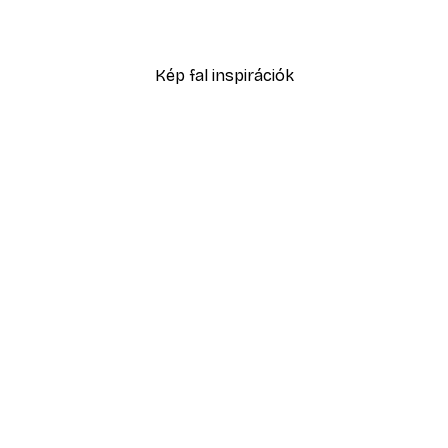
2819,40 Ft-tól
4699 Ft
Kép fal inspirációk